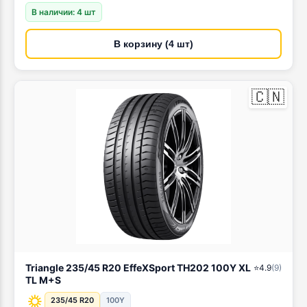
В наличии: 4 шт
В корзину (4 шт)
🇨🇳
Triangle 235/45 R20 EffeXSport TH202 100Y XL
⭐
4.9
(
9
)
TL M+S
235/45 R20
100Y