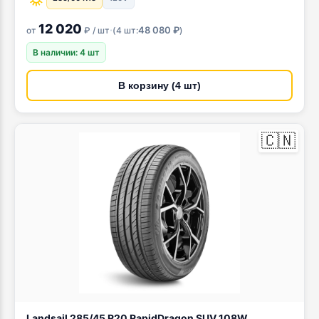
12 020
·
48 080 ₽
от
₽ / шт
(
4 шт:
)
В наличии: 4 шт
В корзину (4 шт)
🇨🇳
Landsail 285/45 R20 RapidDragon SUV 108W