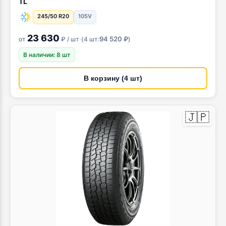
TL
245/50 R20
105V
23 630
·
94 520 ₽
от
₽ / шт
(
4 шт:
)
В наличии: 8 шт
В корзину (4 шт)
🇯🇵