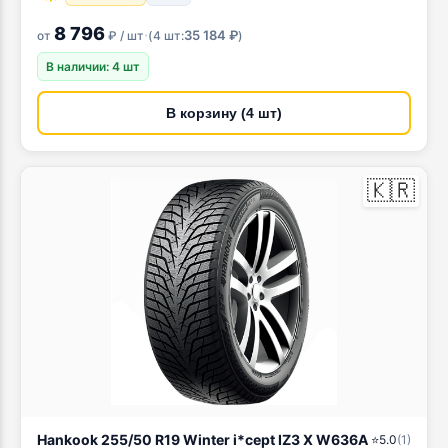
8 796
·
35 184 ₽
от
₽ / шт
(
4 шт:
)
В наличии: 4 шт
В корзину (4 шт)
🇰🇷
Hankook 255/50 R19 Winter i*cept IZ3 X W636A
⭐
5.0
(
1
)