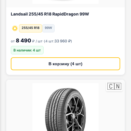
Landsail 255/45 R18 RapidDragon 99W
255/45 R18
99W
8 490
·
33 960 ₽
от
₽ / шт
(
4 шт:
)
В наличии: 4 шт
В корзину (4 шт)
🇨🇳