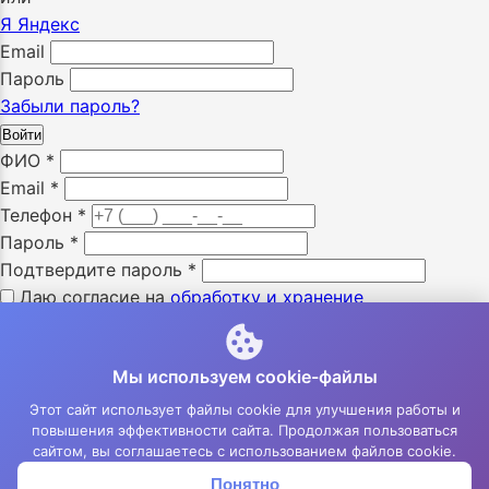
Я
Яндекс
Email
Пароль
Забыли пароль?
Войти
ФИО
*
Email
*
Телефон
*
Пароль
*
Подтвердите пароль
*
Даю согласие на
обработку и хранение
персональных данных
*
Я ознакомлен с «
политикой конфиденциальности
» *
Мы используем cookie-файлы
Я даю согласие на получение SMS уведомлений *
Я даю согласие на получение e-mail уведомлений *
Этот сайт использует файлы cookie для улучшения работы и
повышения эффективности сайта. Продолжая пользоваться
Зарегистрироваться
сайтом, вы соглашаетесь с использованием файлов cookie.
Понятно
Корзина
Меню
Войти