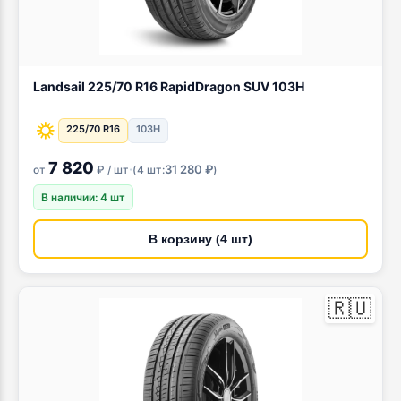
Landsail 225/70 R16 RapidDragon SUV 103H
225/70 R16
103H
7 820
·
31 280 ₽
от
₽ / шт
(
4 шт:
)
В наличии: 4 шт
В корзину (4 шт)
🇷🇺