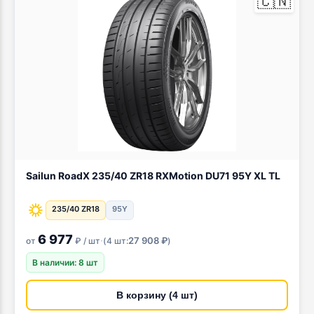
🇨🇳
Sailun RoadX 235/40 ZR18 RXMotion DU71 95Y XL TL
235/40 ZR18
95Y
6 977
·
27 908 ₽
от
₽ / шт
(
4 шт:
)
В наличии: 8 шт
В корзину (4 шт)