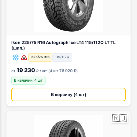
Ikon 225/75 R16 Autograph Ice LT4 115/112Q LT TL
(шип.)
225/75 R16
115/112Q
19 230
·
76 920 ₽
от
₽ / шт
(
4 шт:
)
В наличии: 4 шт
В корзину (4 шт)
🇷🇺