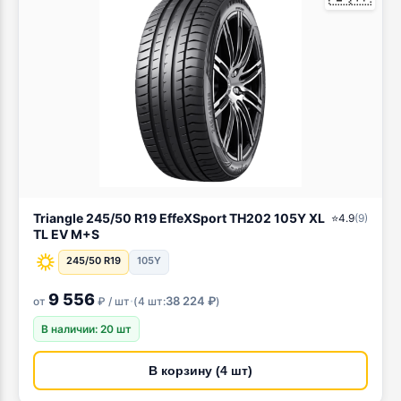
Triangle 245/50 R19 EffeXSport TH202 105Y XL
⭐
4.9
(
9
)
TL EV M+S
245/50 R19
105Y
9 556
·
38 224 ₽
от
₽ / шт
(
4 шт:
)
В наличии: 20 шт
В корзину (4 шт)