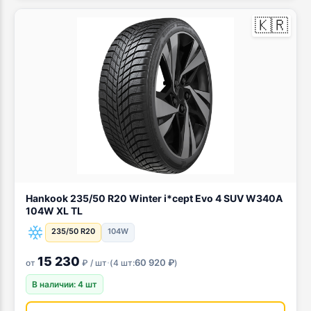
🇰🇷
Hankook 235/50 R20 Winter i*cept Evo 4 SUV W340A
104W XL TL
235/50 R20
104W
15 230
·
60 920 ₽
от
₽ / шт
(
4 шт:
)
В наличии: 4 шт