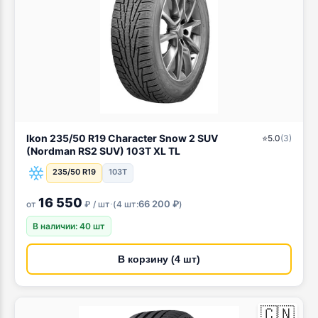
Ikon 235/50 R19 Character Snow 2 SUV
⭐
5.0
(
3
)
(Nordman RS2 SUV) 103T XL TL
235/50 R19
103T
16 550
·
66 200 ₽
от
₽ / шт
(
4 шт:
)
В наличии: 40 шт
В корзину (4 шт)
🇨🇳