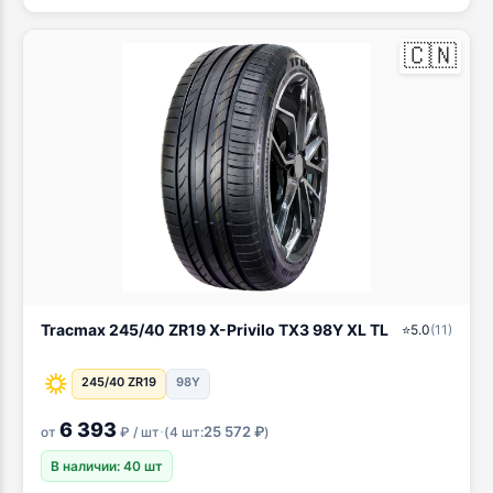
🇨🇳
Tracmax 245/40 ZR19 X-Privilo TX3 98Y XL TL
⭐
5.0
(
11
)
245/40 ZR19
98Y
6 393
·
25 572 ₽
от
₽ / шт
(
4 шт:
)
В наличии: 40 шт