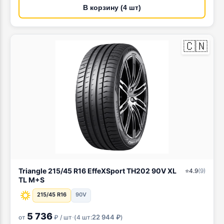
В корзину (4 шт)
🇨🇳
Triangle 215/45 R16 EffeXSport TH202 90V XL
⭐
4.9
(
9
)
TL M+S
215/45 R16
90V
5 736
·
22 944 ₽
от
₽ / шт
(
4 шт:
)