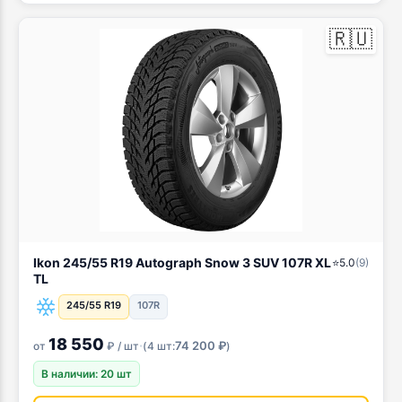
🇷🇺
Ikon 245/55 R19 Autograph Snow 3 SUV 107R XL
⭐
5.0
(
9
)
TL
245/55 R19
107R
18 550
·
74 200 ₽
от
₽ / шт
(
4 шт:
)
В наличии: 20 шт