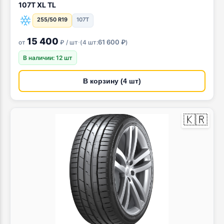
107T XL TL
255/50 R19
107T
15 400
·
61 600 ₽
от
₽ / шт
(
4 шт:
)
В наличии: 12 шт
В корзину (4 шт)
🇰🇷