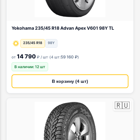
Yokohama 235/45 R18 Advan Apex V601 98Y TL
235/45 R18
98Y
14 790
·
59 160 ₽
от
₽ / шт
(
4 шт:
)
В наличии: 12 шт
В корзину (4 шт)
🇷🇺