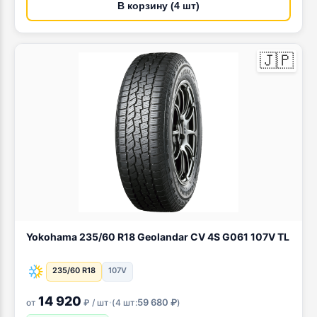
В корзину (4 шт)
🇯🇵
Yokohama 235/60 R18 Geolandar CV 4S G061 107V TL
235/60 R18
107V
14 920
·
59 680 ₽
от
₽ / шт
(
4 шт:
)