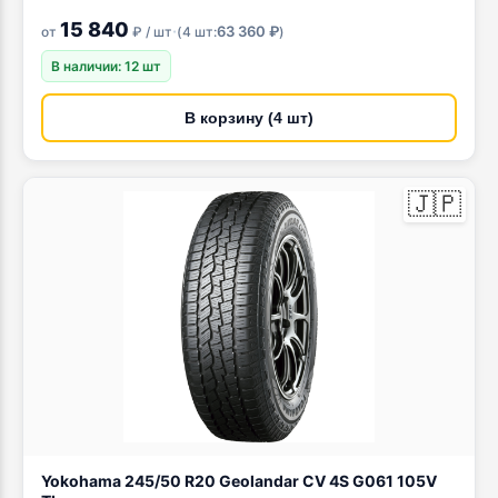
15 840
·
63 360 ₽
от
₽ / шт
(
4 шт:
)
В наличии: 12 шт
В корзину (4 шт)
🇯🇵
Yokohama 245/50 R20 Geolandar CV 4S G061 105V