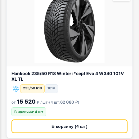
Hankook 235/50 R18 Winter i*cept Evo 4 W340 101V
XL TL
235/50 R18
101V
15 520
·
62 080 ₽
от
₽ / шт
(
4 шт:
)
В наличии: 4 шт
В корзину (4 шт)