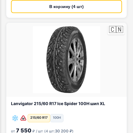
В корзину (4 шт)
🇨🇳
Lanvigator 215/60 R17 Ice Spider 100H шип XL
215/60 R17
100H
7 550
·
30 200 ₽
от
₽ / шт
(
4 шт:
)