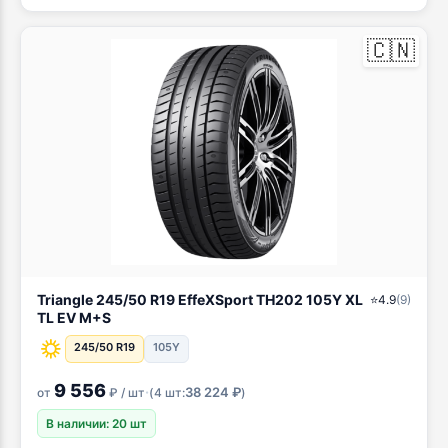
🇨🇳
Triangle 245/50 R19 EffeXSport TH202 105Y XL
⭐
4.9
(
9
)
TL EV M+S
245/50 R19
105Y
9 556
·
38 224 ₽
от
₽ / шт
(
4 шт:
)
В наличии: 20 шт