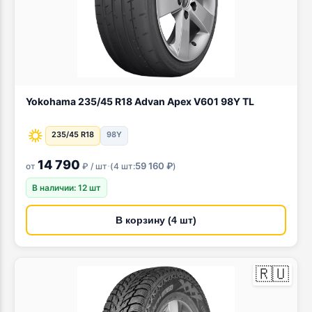
Yokohama 235/45 R18 Advan Apex V601 98Y TL
235/45 R18
98Y
14 790
·
59 160 ₽
от
₽ / шт
(
4 шт:
)
В наличии: 12 шт
В корзину (4 шт)
🇷🇺