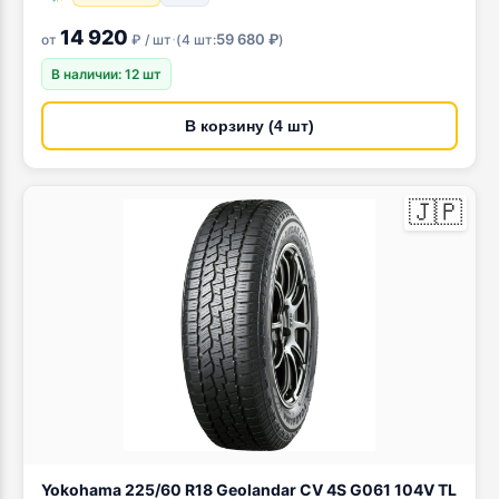
14 920
·
59 680 ₽
от
₽ / шт
(
4 шт:
)
В наличии: 12 шт
В корзину (4 шт)
🇯🇵
Yokohama 225/60 R18 Geolandar CV 4S G061 104V TL