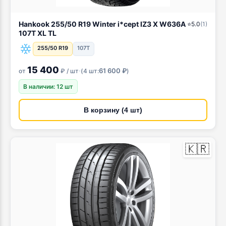
Hankook 255/50 R19 Winter i*cept IZ3 X W636A
⭐
5.0
(
1
)
107T XL TL
255/50 R19
107T
15 400
·
61 600 ₽
от
₽ / шт
(
4 шт:
)
В наличии: 12 шт
В корзину (4 шт)
🇰🇷