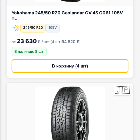
Yokohama 245/50 R20 Geolandar CV 4S G061 105V
TL
245/50 R20
105V
23 630
·
94 520 ₽
от
₽ / шт
(
4 шт:
)
В наличии: 8 шт
В корзину (4 шт)
🇯🇵