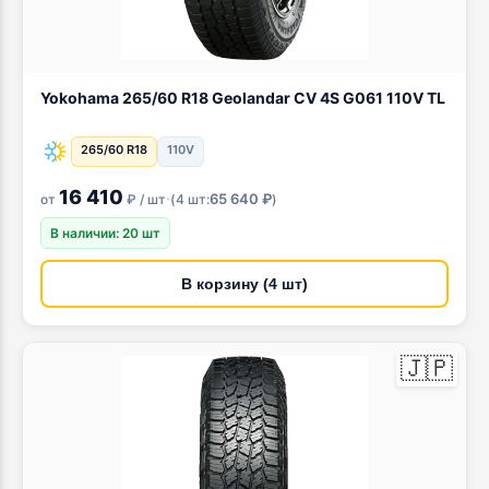
Yokohama 265/60 R18 Geolandar CV 4S G061 110V TL
265/60 R18
110V
16 410
·
65 640 ₽
от
₽ / шт
(
4 шт:
)
В наличии: 20 шт
В корзину (4 шт)
🇯🇵