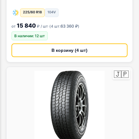
225/60 R18
104V
15 840
·
63 360 ₽
от
₽ / шт
(
4 шт:
)
В наличии: 12 шт
В корзину (4 шт)
🇯🇵