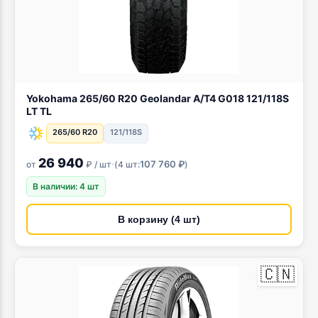
Yokohama 265/60 R20 Geolandar A/T4 G018 121/118S
LT TL
265/60 R20
121/118S
26 940
·
107 760 ₽
от
₽ / шт
(
4 шт:
)
В наличии: 4 шт
В корзину (4 шт)
🇨🇳