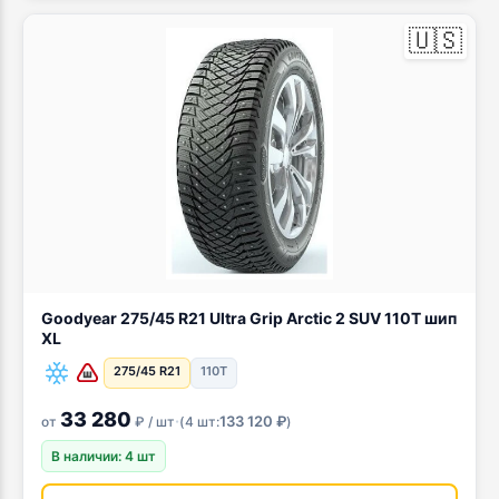
🇺🇸
Goodyear 275/45 R21 Ultra Grip Arctic 2 SUV 110T шип
XL
275/45 R21
110T
33 280
·
133 120 ₽
от
₽ / шт
(
4 шт:
)
В наличии: 4 шт