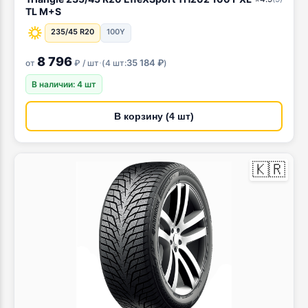
TL M+S
235/45 R20
100Y
8 796
·
35 184 ₽
от
₽ / шт
(
4 шт:
)
В наличии: 4 шт
В корзину (4 шт)
🇰🇷