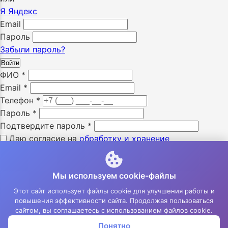
Я
Яндекс
Email
Пароль
Забыли пароль?
Войти
ФИО
*
Email
*
Телефон
*
Пароль
*
Подтвердите пароль
*
Даю согласие на
обработку и хранение
персональных данных
*
Я ознакомлен с «
политикой конфиденциальности
» *
Мы используем cookie-файлы
Я даю согласие на получение SMS уведомлений *
Я даю согласие на получение e-mail уведомлений *
Этот сайт использует файлы cookie для улучшения работы и
повышения эффективности сайта. Продолжая пользоваться
Зарегистрироваться
сайтом, вы соглашаетесь с использованием файлов cookie.
Понятно
Корзина
Меню
Войти