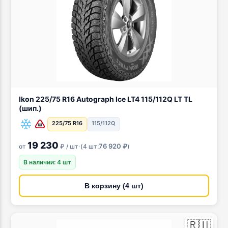
Ikon 225/75 R16 Autograph Ice LT4 115/112Q LT TL
(шип.)
225/75 R16
115/112Q
19 230
·
76 920 ₽
от
₽ / шт
(
4 шт:
)
В наличии: 4 шт
В корзину (4 шт)
🇷🇺