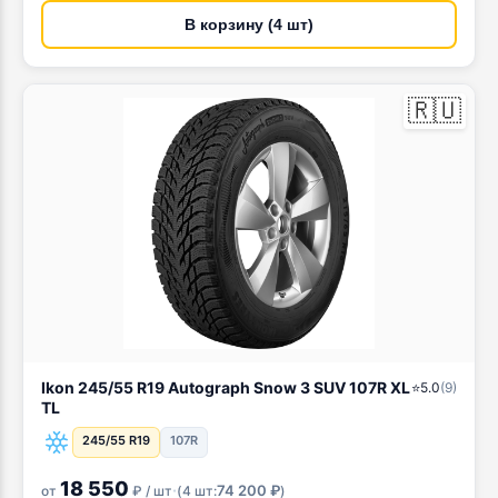
В корзину (4 шт)
🇷🇺
Ikon 245/55 R19 Autograph Snow 3 SUV 107R XL
⭐
5.0
(
9
)
TL
245/55 R19
107R
18 550
·
74 200 ₽
от
₽ / шт
(
4 шт:
)