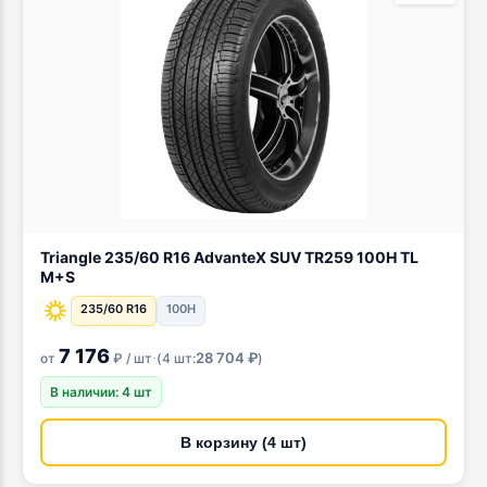
Triangle 235/60 R16 AdvanteX SUV TR259 100H TL
M+S
235/60 R16
100H
7 176
·
28 704 ₽
от
₽ / шт
(
4 шт:
)
В наличии: 4 шт
В корзину (4 шт)