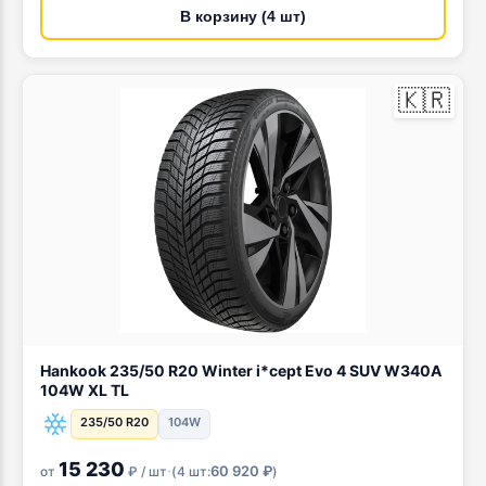
В корзину (4 шт)
🇰🇷
Hankook 235/50 R20 Winter i*cept Evo 4 SUV W340A
104W XL TL
235/50 R20
104W
15 230
·
60 920 ₽
от
₽ / шт
(
4 шт:
)