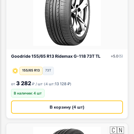
Goodride 155/65 R13 Ridemax G-118 73T TL
⭐
5.0
(
5
)
155/65 R13
73T
3 282
·
13 128 ₽
от
₽ / шт
(
4 шт:
)
В наличии: 4 шт
В корзину (4 шт)
🇨🇳