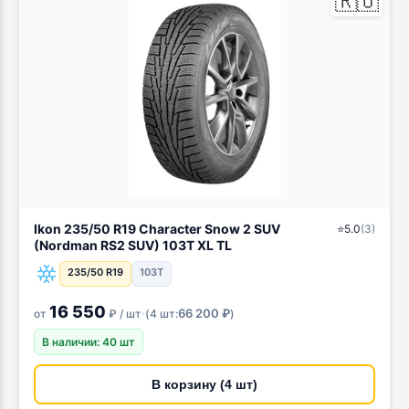
🇷🇺
Ikon 235/50 R19 Character Snow 2 SUV
⭐
5.0
(
3
)
(Nordman RS2 SUV) 103T XL TL
235/50 R19
103T
16 550
·
66 200 ₽
от
₽ / шт
(
4 шт:
)
В наличии: 40 шт
В корзину (4 шт)