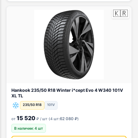
🇰🇷
Hankook 235/50 R18 Winter i*cept Evo 4 W340 101V
XL TL
235/50 R18
101V
15 520
·
62 080 ₽
от
₽ / шт
(
4 шт:
)
В наличии: 4 шт