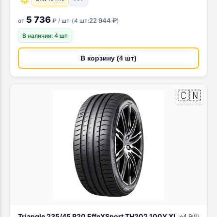
5 736
·
22 944 ₽
от
₽ / шт
(
4 шт:
)
В наличии: 4 шт
В корзину (4 шт)
🇨🇳
Triangle 235/45 R20 EffeXSport TH202 100Y XL
⭐
4.9
(
9
)