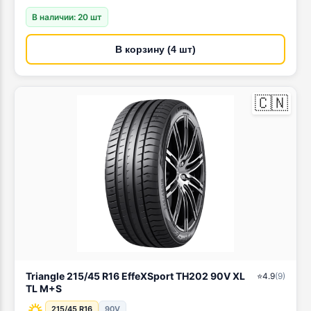
В наличии: 20 шт
В корзину (4 шт)
🇨🇳
Triangle 215/45 R16 EffeXSport TH202 90V XL
⭐
4.9
(
9
)
TL M+S
215/45 R16
90V