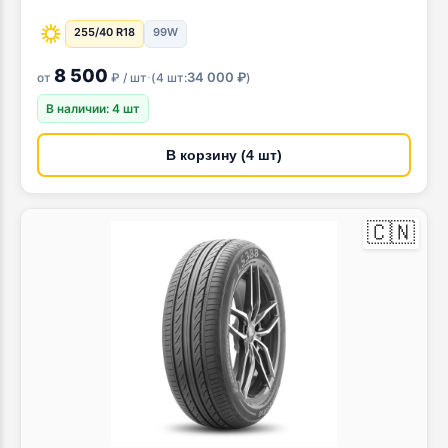
255/40 R18
99W
8 500
·
34 000 ₽
от
₽ / шт
(
4 шт:
)
В наличии: 4 шт
В корзину (4 шт)
🇨🇳