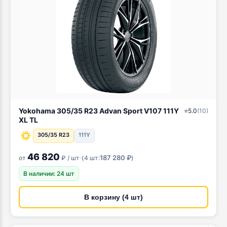
Yokohama 305/35 R23 Advan Sport V107 111Y
⭐
5.0
(
10
)
XL TL
305/35 R23
111Y
46 820
·
187 280 ₽
от
₽ / шт
(
4 шт:
)
В наличии: 24 шт
В корзину (4 шт)