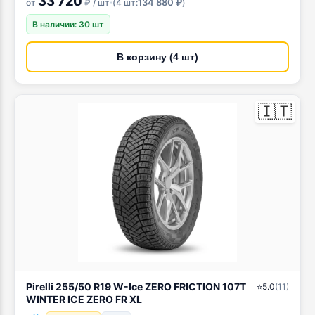
33 720
·
134 880 ₽
от
₽ / шт
(
4 шт:
)
В наличии: 30 шт
В корзину (4 шт)
🇮🇹
Pirelli 255/50 R19 W-Ice ZERO FRICTION 107T
⭐
5.0
(
11
)
WINTER ICE ZERO FR XL