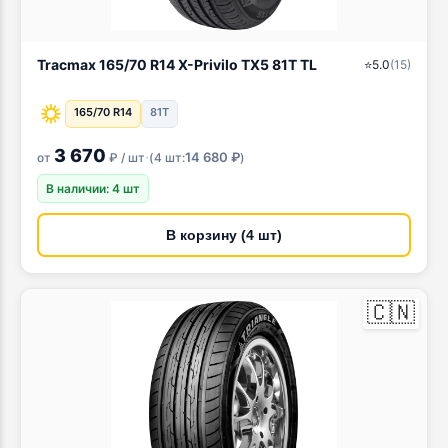
Tracmax 165/70 R14 X-Privilo TX5 81T TL
⭐
5.0
(
15
)
165/70 R14
81T
3 670
·
14 680 ₽
от
₽ / шт
(
4 шт:
)
В наличии: 4 шт
В корзину (4 шт)
🇨🇳