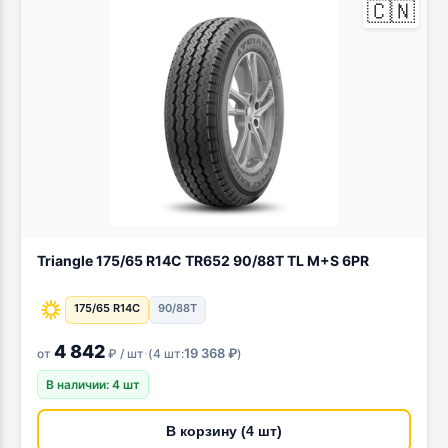
🇨🇳
Triangle 175/65 R14C TR652 90/88T TL M+S 6PR
175/65 R14C
90/88T
4 842
·
19 368 ₽
от
₽ / шт
(
4 шт:
)
В наличии: 4 шт
В корзину (4 шт)