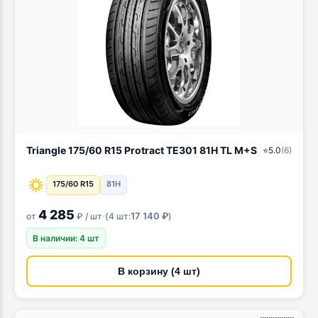
Triangle 175/60 R15 Protract TE301 81H TL M+S
⭐
5.0
(
6
)
175/60 R15
81H
4 285
·
17 140 ₽
от
₽ / шт
(
4 шт:
)
В наличии: 4 шт
В корзину (4 шт)