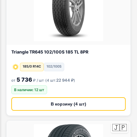
Triangle TR645 102/100S 185 TL 8PR
185/0 R14C
102/100S
5 736
·
22 944 ₽
от
₽ / шт
(
4 шт:
)
В наличии: 12 шт
В корзину (4 шт)
🇯🇵