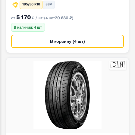
195/50 R16
88V
5 170
·
20 680 ₽
от
₽ / шт
(
4 шт:
)
В наличии: 4 шт
В корзину (4 шт)
🇨🇳