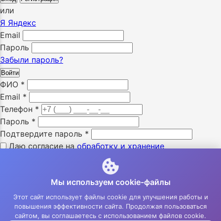
или
Я
Яндекс
Email
Пароль
Забыли пароль?
Войти
ФИО
*
Email
*
Телефон
*
Пароль
*
Подтвердите пароль
*
Даю согласие на
обработку и хранение
персональных данных
*
Я ознакомлен с «
политикой конфиденциальности
» *
Мы используем cookie-файлы
Я даю согласие на получение SMS уведомлений *
Я даю согласие на получение e-mail уведомлений *
Этот сайт использует файлы cookie для улучшения работы и
повышения эффективности сайта. Продолжая пользоваться
Зарегистрироваться
сайтом, вы соглашаетесь с использованием файлов cookie.