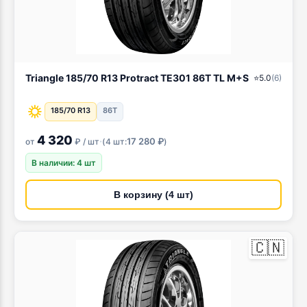
Triangle 185/70 R13 Protract TE301 86T TL M+S
⭐
5.0
(
6
)
185/70 R13
86T
4 320
·
17 280 ₽
от
₽ / шт
(
4 шт:
)
В наличии: 4 шт
В корзину (4 шт)
🇨🇳