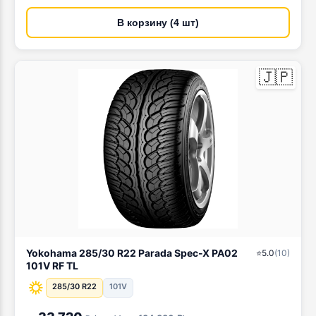
В корзину (4 шт)
🇯🇵
Yokohama 285/30 R22 Parada Spec-X PA02
⭐
5.0
(
10
)
101V RF TL
285/30 R22
101V