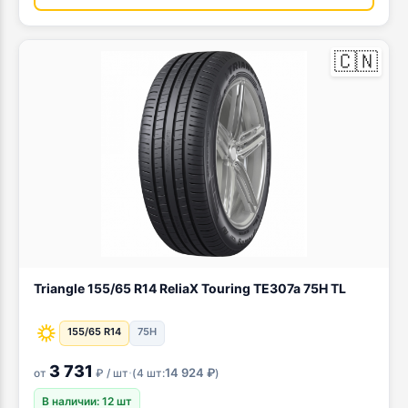
🇨🇳
Triangle 155/65 R14 ReliaX Touring TE307a 75H TL
155/65 R14
75H
3 731
·
14 924 ₽
от
₽ / шт
(
4 шт:
)
В наличии: 12 шт