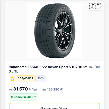
🇯🇵
Yokohama 265/40 R22 Advan Sport V107 106Y
⭐
5.0
(
10
)
XL TL
265/40 R22
106Y
31 570
·
126 280 ₽
от
₽ / шт
(
4 шт:
)
В наличии: 40 шт
В корзину (4 шт)