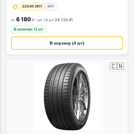
225/45 ZR17
94Y
6 180
·
24 720 ₽
от
₽ / шт
(
4 шт:
)
В наличии: 12 шт
В корзину (4 шт)
🇨🇳