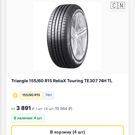
🇨🇳
Triangle 155/60 R15 ReliaX Touring TE307 74H TL
155/60 R15
74H
3 891
·
15 564 ₽
от
₽ / шт
(
4 шт:
)
В наличии: 4 шт
В корзину (4 шт)