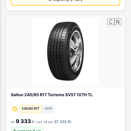
🇨🇳
Sailun 245/65 R17 Turismo SV57 107H TL
245/65 R17
107H
9 333
·
37 332 ₽
от
₽ / шт
(
4 шт:
)
В наличии: 8 шт