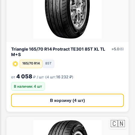
Triangle 165/70 R14 Protract TE301 85T XL TL
⭐
5.0
(
6
)
M+S
165/70 R14
85T
4 058
·
16 232 ₽
от
₽ / шт
(
4 шт:
)
В наличии: 4 шт
В корзину (4 шт)
🇨🇳