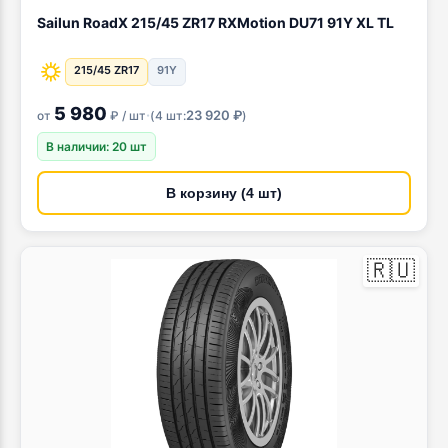
Sailun RoadX 215/45 ZR17 RXMotion DU71 91Y XL TL
215/45 ZR17
91Y
5 980
·
23 920 ₽
от
₽ / шт
(
4 шт:
)
В наличии: 20 шт
В корзину (4 шт)
🇷🇺