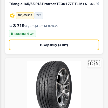
Triangle 165/65 R13 Protract TE301 77T TL M+S
⭐
5.0
(
6
)
165/65 R13
77T
3 719
·
14 876 ₽
от
₽ / шт
(
4 шт:
)
В наличии: 4 шт
В корзину (4 шт)
🇨🇳