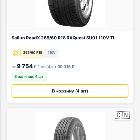
Sailun RoadX 265/60 R18 RXQuest SU01 110V TL
265/60 R18
110V
9 754
·
39 016 ₽
от
₽ / шт
(
4 шт:
)
В наличии: 4 шт
В корзину (4 шт)
🇨🇳