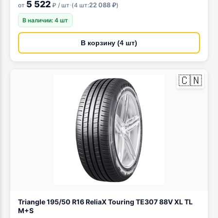
5 522
·
22 088 ₽
от
₽ / шт
(
4 шт:
)
В наличии: 4 шт
В корзину (4 шт)
🇨🇳
Triangle 195/50 R16 ReliaX Touring TE307 88V XL TL
M+S