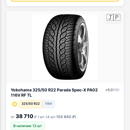
🇯🇵
Yokohama 325/50 R22 Parada Spec-X PA02
⭐
5.0
(
10
)
116V RF TL
325/50 R22
116V
38 710
·
154 840 ₽
от
₽ / шт
(
4 шт:
)
В наличии: 12 шт