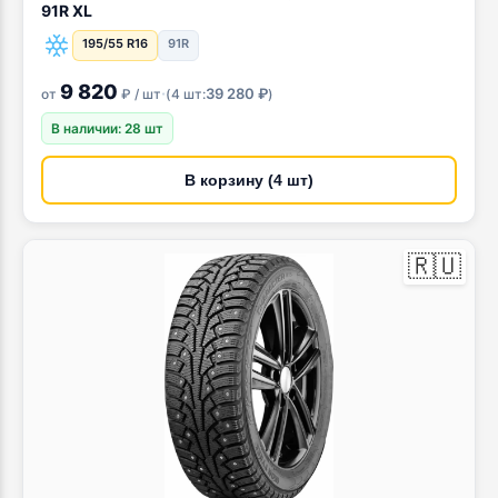
91R XL
195/55 R16
91R
9 820
·
39 280 ₽
от
₽ / шт
(
4 шт:
)
В наличии: 28 шт
В корзину (4 шт)
🇷🇺