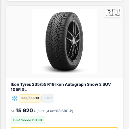
🇷🇺
Ikon Tyres 235/55 R19 Ikon Autograph Snow 3 SUV
105R XL
235/55 R19
105R
15 920
·
63 680 ₽
от
₽ / шт
(
4 шт:
)
В наличии: 60 шт