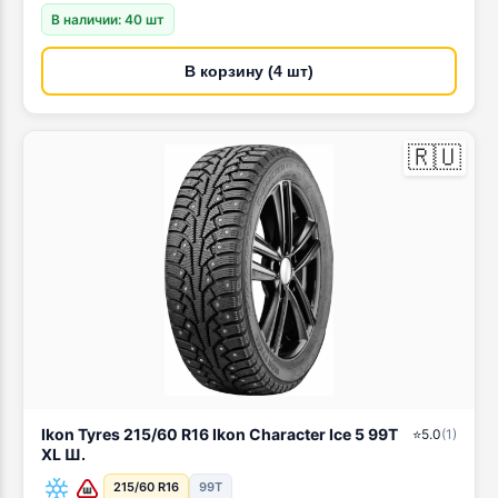
В наличии: 40 шт
В корзину (4 шт)
🇷🇺
Ikon Tyres 215/60 R16 Ikon Character Ice 5 99T
⭐
5.0
(
1
)
XL Ш.
215/60 R16
99T