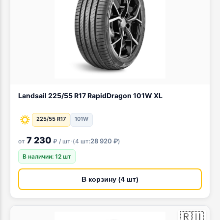
Landsail 225/55 R17 RapidDragon 101W XL
225/55 R17
101W
7 230
·
28 920 ₽
от
₽ / шт
(
4 шт:
)
В наличии: 12 шт
В корзину (4 шт)
🇷🇺