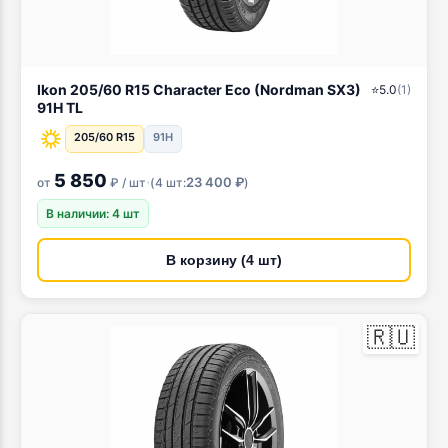
Ikon 205/60 R15 Character Eco (Nordman SX3)
⭐
5.0
(
1
)
91H TL
205/60 R15
91H
5 850
·
23 400 ₽
от
₽ / шт
(
4 шт:
)
В наличии: 4 шт
В корзину (4 шт)
🇷🇺