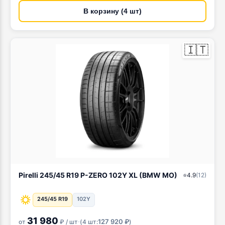
В корзину (4 шт)
🇮🇹
Pirelli 245/45 R19 P-ZERO 102Y XL (BMW MO)
⭐
4.9
(
12
)
245/45 R19
102Y
31 980
·
127 920 ₽
от
₽ / шт
(
4 шт:
)