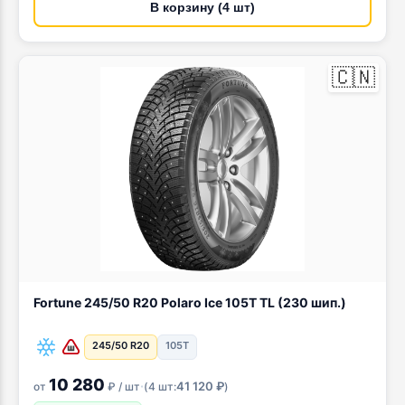
В корзину (4 шт)
🇨🇳
Fortune 245/50 R20 Polaro Ice 105T TL (230 шип.)
245/50 R20
105T
10 280
·
41 120 ₽
от
₽ / шт
(
4 шт:
)