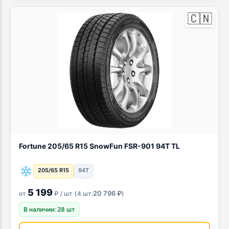
🇨🇳
Fortune 205/65 R15 SnowFun FSR-901 94T TL
205/65 R15
94T
5 199
·
20 796 ₽
от
₽ / шт
(
4 шт:
)
В наличии: 28 шт