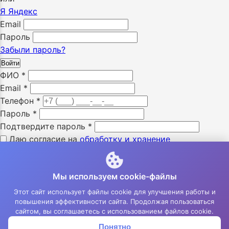
Я
Яндекс
Email
Пароль
Забыли пароль?
Войти
ФИО
*
Email
*
Телефон
*
Пароль
*
Подтвердите пароль
*
Даю согласие на
обработку и хранение
персональных данных
*
Я ознакомлен с «
политикой конфиденциальности
» *
Мы используем cookie-файлы
Я даю согласие на получение SMS уведомлений *
Я даю согласие на получение e-mail уведомлений *
Этот сайт использует файлы cookie для улучшения работы и
повышения эффективности сайта. Продолжая пользоваться
Зарегистрироваться
сайтом, вы соглашаетесь с использованием файлов cookie.
Понятно
Корзина
Меню
Войти