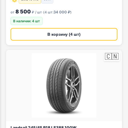
8 500
·
34 000 ₽
от
₽ / шт
(
4 шт:
)
В наличии: 4 шт
В корзину (4 шт)
🇨🇳
Landsail 245/45 R18 LS388 100W