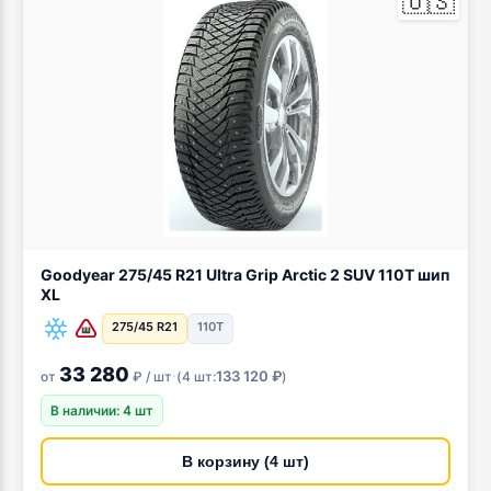
🇺🇸
Goodyear 275/45 R21 Ultra Grip Arctic 2 SUV 110T шип
XL
275/45 R21
110T
33 280
·
133 120 ₽
от
₽ / шт
(
4 шт:
)
В наличии: 4 шт
В корзину (4 шт)