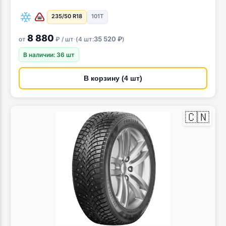
235/50 R18
101T
8 880
·
35 520 ₽
от
₽ / шт
(
4 шт:
)
В наличии: 36 шт
В корзину (4 шт)
🇨🇳