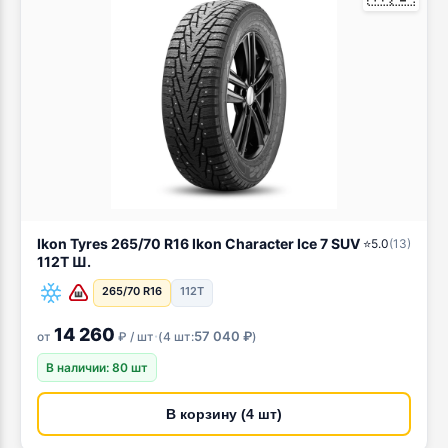
Ikon Tyres 265/70 R16 Ikon Character Ice 7 SUV
⭐
5.0
(
13
)
112T Ш.
265/70 R16
112T
14 260
·
57 040 ₽
от
₽ / шт
(
4 шт:
)
В наличии: 80 шт
В корзину (4 шт)