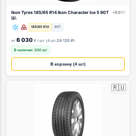
Ikon Tyres 185/65 R14 Ikon Character Ice 5 90T
⭐
5.0
(
1
)
Ш.
185/65 R14
90T
6 030
·
24 120 ₽
от
₽ / шт
(
4 шт:
)
В наличии: 300 шт
В корзину (4 шт)
🇷🇺