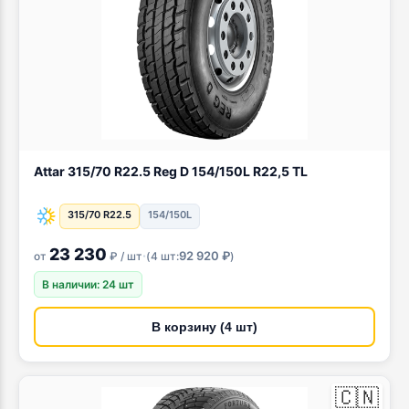
Attar 315/70 R22.5 Reg D 154/150L R22,5 TL
315/70 R22.5
154/150L
23 230
·
92 920 ₽
от
₽ / шт
(
4 шт:
)
В наличии: 24 шт
В корзину (4 шт)
🇨🇳