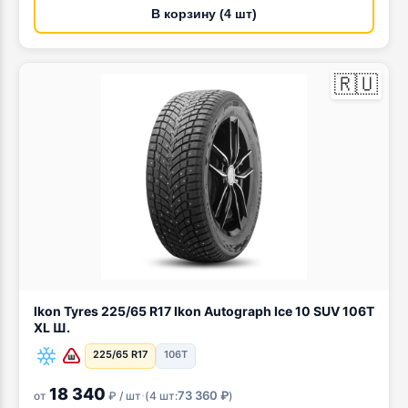
В корзину (4 шт)
🇷🇺
Ikon Tyres 225/65 R17 Ikon Autograph Ice 10 SUV 106T
XL Ш.
225/65 R17
106T
18 340
·
73 360 ₽
от
₽ / шт
(
4 шт:
)