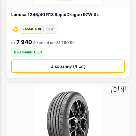
Landsail 245/40 R18 RapidDragon 97W XL
245/40 R18
97W
7 940
·
31 760 ₽
от
₽ / шт
(
4 шт:
)
В наличии: 6 шт
В корзину (4 шт)
🇨🇳