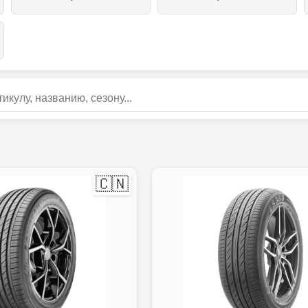
талогу
🇨🇳