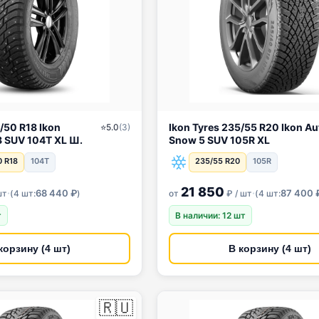
8 Ikon
Ikon Tyres 235/55 R20 Ikon Autograph
⭐
5.0
(
3
)
 8 SUV 104T XL Ш.
Snow 5 SUV 105R XL
0 R18
104T
235/55 R20
105R
21 850
·
·
68 440 ₽
87 400 
шт
(
4 шт:
)
от
₽ / шт
(
4 шт:
т
В наличии: 12 шт
корзину (4 шт)
В корзину (4 шт)
🇷🇺