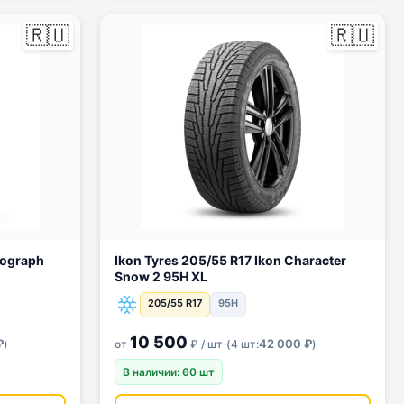
🇷🇺
🇷🇺
Ikon Tyres 205/55 R17 Ikon Character
Snow 2 95H XL
205/55 R17
95H
10 500
·
₽
42 000 ₽
)
от
₽ / шт
(
4 шт:
)
В наличии: 60 шт