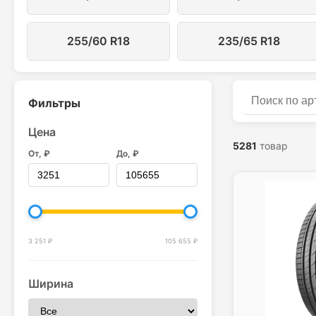
255/60 R18
235/65 R18
Фильтры
Поиск по ка
Цена
5281
товар
От, ₽
До, ₽
3 251 ₽
105 655 ₽
Ширина