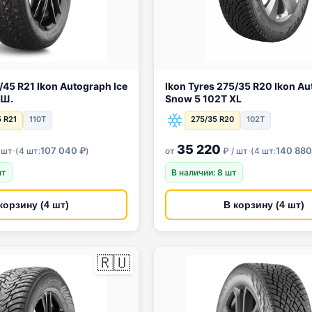
raph Ice
Ikon Tyres 275/35 R20 Ikon Autograph
 Ш.
Snow 5 102T XL
 R21
110T
275/35 R20
102T
35 220
·
·
107 040 ₽
140 880
 шт
(
4 шт:
)
от
₽ / шт
(
4 шт:
шт
В наличии: 8 шт
корзину (4 шт)
В корзину (4 шт)
🇷🇺