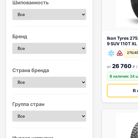
Шипованность
Бренд
Ikon Tyres 275/45 R21 Ikon Autog
9 SUV 110T XL
275/45
26 760
от
₽ /
Страна бренда
В наличии: 24 
В 
Группа стран