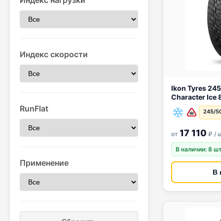
Индекс нагрузки
Индекс скорости
Ikon Tyres 245/50 R1
Character Ice
RunFlat
245/5
17 110
от
₽ / 
В наличии: 8 ш
Применение
В 