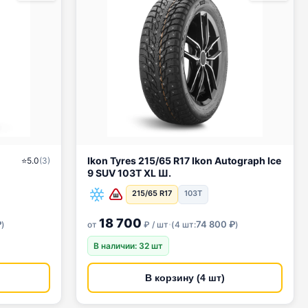
Ikon Tyres 215/65 R17 Ikon Autograph Ice
⭐
5.0
(
3
)
9 SUV 103T XL Ш.
215/65 R17
103T
18 700
·
₽
74 800 ₽
)
от
₽ / шт
(
4 шт:
)
В наличии: 32 шт
В корзину (4 шт)