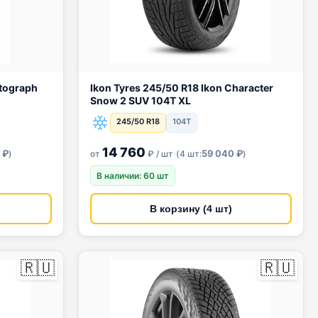
Ikon Tyres 245/50 R18 Ikon Character
Snow 2 SUV 104T XL
245/50 R18
104T
14 760
·
 ₽
59 040 ₽
)
от
₽ / шт
(
4 шт:
)
В наличии: 60 шт
В корзину (4 шт)
🇷🇺
🇷🇺