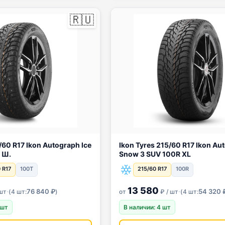
🇷🇺
raph Ice
Ikon Tyres 215/60 R17 Ikon Autograph
 Ш.
Snow 3 SUV 100R XL
 R17
100T
215/60 R17
100R
13 580
·
·
76 840 ₽
54 320 
шт
(
4 шт:
)
от
₽ / шт
(
4 шт:
 шт
В наличии: 4 шт