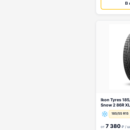
В 
Ikon Tyres 185/55 R15 Ikon Ch
Snow 2 86R X
185/55 R15
7 380
от
₽ / 