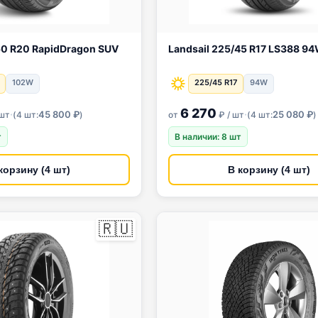
n SUV
Landsail 225/45 R17 LS388 
102W
225/45 R17
94W
6 270
·
·
45 800 ₽
25 080 ₽
 шт
(
4 шт:
)
от
₽ / шт
(
4 шт:
)
т
В наличии: 8 шт
корзину (4 шт)
В корзину (4 шт)
🇷🇺