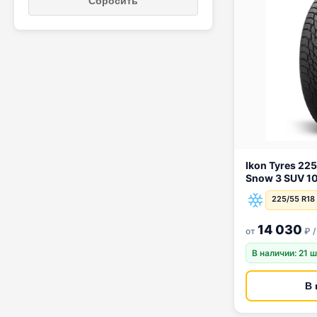
Сбросить
Ikon Tyres 225/55 R18 Ikon A
Snow 3 SUV 1
225/55 R18
14 030
от
₽ /
В наличии: 21 
В 