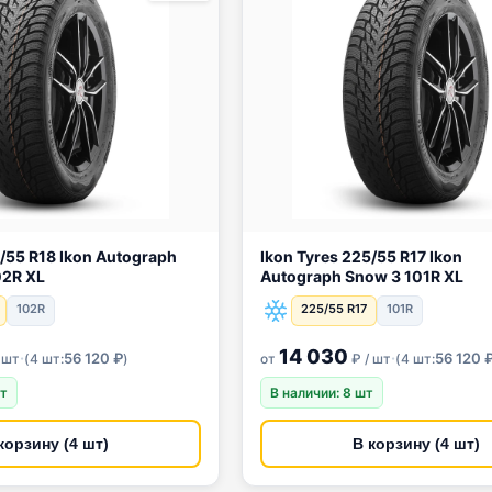
utograph
Ikon Tyres 225/55 R17 Ikon
02R XL
Autograph Snow 3 101R XL
102R
225/55 R17
101R
14 030
·
·
56 120 ₽
56 120 
 шт
(
4 шт:
)
от
₽ / шт
(
4 шт:
шт
В наличии: 8 шт
корзину (4 шт)
В корзину (4 шт)