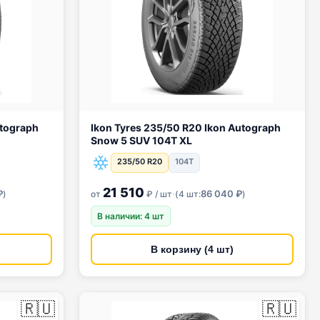
Ikon Tyres 235/50 R20 Ikon Autograph
Snow 5 SUV 104T XL
235/50 R20
104T
21 510
·
₽
86 040 ₽
)
от
₽ / шт
(
4 шт:
)
В наличии: 4 шт
В корзину (4 шт)
🇷🇺
🇷🇺