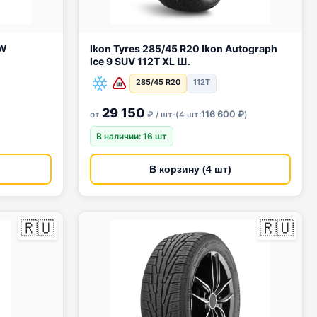
94W
Ikon Tyres 285/45 R20 Ikon Autograph
Ice 9 SUV 112T XL Ш.
285/45 R20
112T
29 150
·
116 600 ₽
от
₽ / шт
(
4 шт:
)
В наличии: 16 шт
В корзину (4 шт)
🇷🇺
🇷🇺