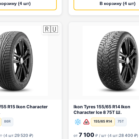
корзину (4 шт)
В корзину (4 шт)
🇷🇺
aracter
Ikon Tyres 155/65 R14 Ikon
L
Character Ice 8 75T Ш.
86R
155/65 R14
75T
7 100
·
·
29 520 ₽
28 400 ₽
шт
(
4 шт:
)
от
₽ / шт
(
4 шт:
)