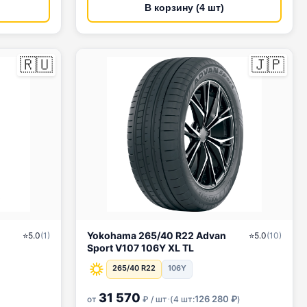
В корзину (4 шт)
🇷🇺
🇯🇵
Yokohama 265/40 R22 Advan
⭐
5.0
(
1
)
⭐
5.0
(
10
)
Sport V107 106Y XL TL
265/40 R22
106Y
31 570
·
126 280 ₽
от
₽ / шт
(
4 шт:
)