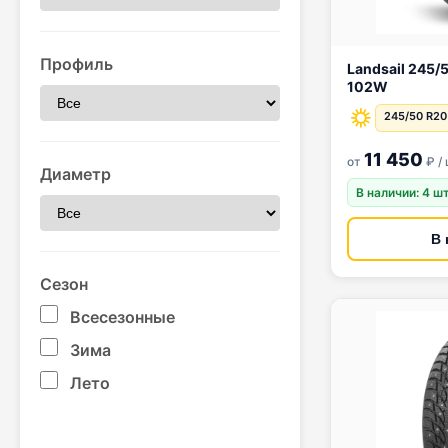
Профиль
Landsail 245/50 R20 RapidDrago
102W
245/50 R20
11 450
от
₽ /
Диаметр
В наличии: 4 ш
В 
Сезон
Всесезонные
Зима
Лето