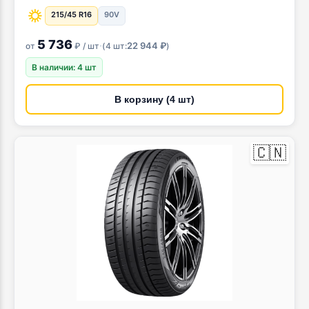
215/45 R16
90V
5 736
·
22 944 ₽
от
₽ / шт
(
4 шт:
)
В наличии: 4 шт
В корзину (4 шт)
🇨🇳