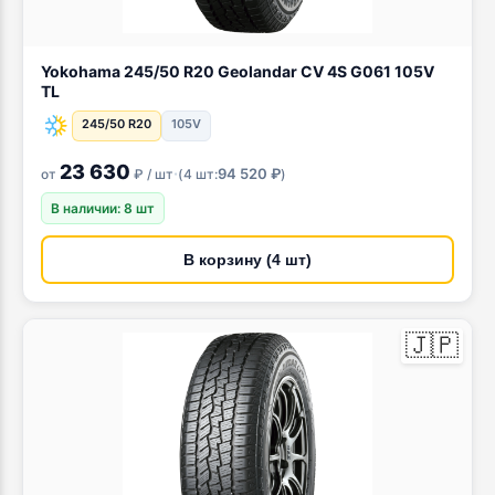
Yokohama 245/50 R20 Geolandar CV 4S G061 105V
TL
245/50 R20
105V
23 630
·
94 520 ₽
от
₽ / шт
(
4 шт:
)
В наличии: 8 шт
В корзину (4 шт)
🇯🇵