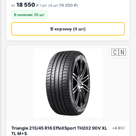
18 550
·
74 200 ₽
от
₽ / шт
(
4 шт:
)
В наличии: 20 шт
В корзину (4 шт)
🇨🇳
Triangle 215/45 R16 EffeXSport TH202 90V XL
⭐
4.9
(
9
)
TL M+S