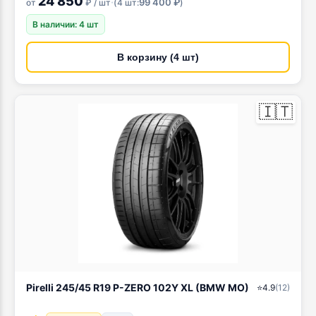
24 850
·
99 400 ₽
от
₽ / шт
(
4 шт:
)
В наличии: 4 шт
В корзину (4 шт)
🇮🇹
Pirelli 245/45 R19 P-ZERO 102Y XL (BMW MO)
⭐
4.9
(
12
)