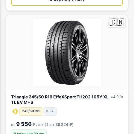
🇨🇳
Triangle 245/50 R19 EffeXSport TH202 105Y XL
⭐
4.9
(
9
)
TL EV M+S
245/50 R19
105Y
9 556
·
38 224 ₽
от
₽ / шт
(
4 шт:
)
В наличии: 20 шт