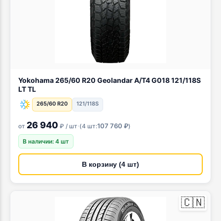
Yokohama 265/60 R20 Geolandar A/T4 G018 121/118S
LT TL
265/60 R20
121/118S
26 940
·
107 760 ₽
от
₽ / шт
(
4 шт:
)
В наличии: 4 шт
В корзину (4 шт)
🇨🇳