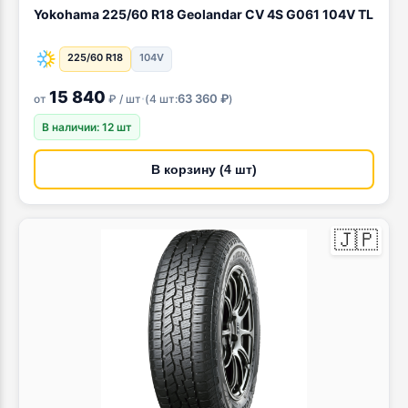
Yokohama 225/60 R18 Geolandar CV 4S G061 104V TL
225/60 R18
104V
15 840
·
63 360 ₽
от
₽ / шт
(
4 шт:
)
В наличии: 12 шт
В корзину (4 шт)
🇯🇵