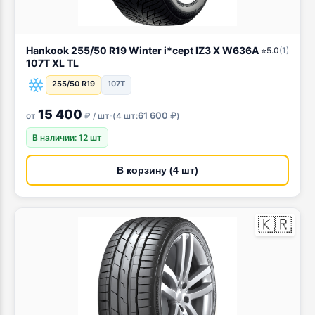
Hankook 255/50 R19 Winter i*cept IZ3 X W636A
⭐
5.0
(
1
)
107T XL TL
255/50 R19
107T
15 400
·
61 600 ₽
от
₽ / шт
(
4 шт:
)
В наличии: 12 шт
В корзину (4 шт)
🇰🇷