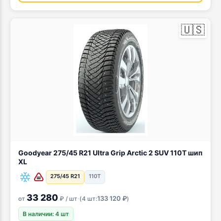
🇺🇸
Goodyear 275/45 R21 Ultra Grip Arctic 2 SUV 110T шип
XL
275/45 R21
110T
33 280
·
133 120 ₽
от
₽ / шт
(
4 шт:
)
В наличии: 4 шт