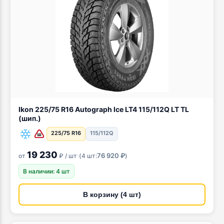
Ikon 225/75 R16 Autograph Ice LT4 115/112Q LT TL
(шип.)
225/75 R16
115/112Q
19 230
·
76 920 ₽
от
₽ / шт
(
4 шт:
)
В наличии: 4 шт
В корзину (4 шт)