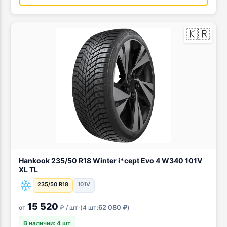
🇰🇷
Hankook 235/50 R18 Winter i*cept Evo 4 W340 101V
XL TL
235/50 R18
101V
15 520
·
62 080 ₽
от
₽ / шт
(
4 шт:
)
В наличии: 4 шт