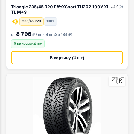
Triangle 235/45 R20 EffeXSport TH202 100Y XL
⭐
4.9
(
9
)
TL M+S
235/45 R20
100Y
8 796
·
35 184 ₽
от
₽ / шт
(
4 шт:
)
В наличии: 4 шт
В корзину (4 шт)
🇰🇷