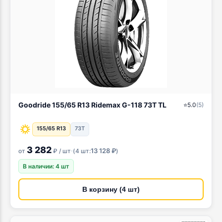
Goodride 155/65 R13 Ridemax G-118 73T TL
⭐
5.0
(
5
)
155/65 R13
73T
3 282
·
13 128 ₽
от
₽ / шт
(
4 шт:
)
В наличии: 4 шт
В корзину (4 шт)