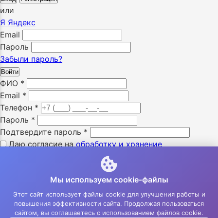
или
Я
Яндекс
Email
Пароль
Забыли пароль?
Войти
ФИО
*
Email
*
Телефон
*
Пароль
*
Подтвердите пароль
*
Даю согласие на
обработку и хранение
персональных данных
*
Я ознакомлен с «
политикой конфиденциальности
» *
Мы используем cookie-файлы
Я даю согласие на получение SMS уведомлений *
Я даю согласие на получение e-mail уведомлений *
Этот сайт использует файлы cookie для улучшения работы и
повышения эффективности сайта. Продолжая пользоваться
Зарегистрироваться
сайтом, вы соглашаетесь с использованием файлов cookie.