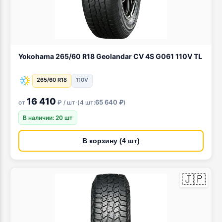
Yokohama 265/60 R18 Geolandar CV 4S G061 110V TL
265/60 R18
110V
16 410
·
65 640 ₽
от
₽ / шт
(
4 шт:
)
В наличии: 20 шт
В корзину (4 шт)
🇯🇵