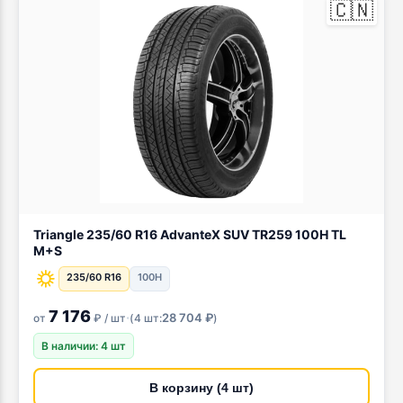
🇨🇳
Triangle 235/60 R16 AdvanteX SUV TR259 100H TL
M+S
235/60 R16
100H
7 176
·
28 704 ₽
от
₽ / шт
(
4 шт:
)
В наличии: 4 шт
В корзину (4 шт)