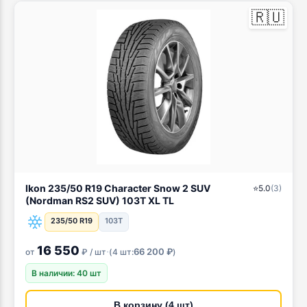
🇷🇺
Ikon 235/50 R19 Character Snow 2 SUV
⭐
5.0
(
3
)
(Nordman RS2 SUV) 103T XL TL
235/50 R19
103T
16 550
·
66 200 ₽
от
₽ / шт
(
4 шт:
)
В наличии: 40 шт
В корзину (4 шт)