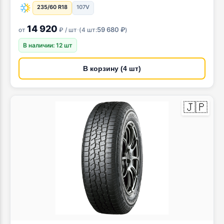
235/60 R18
107V
14 920
·
59 680 ₽
от
₽ / шт
(
4 шт:
)
В наличии: 12 шт
В корзину (4 шт)
🇯🇵