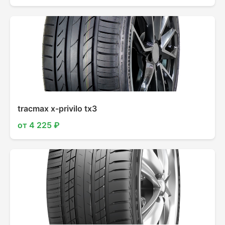
tracmax x-privilo tx3
от 4 225 ₽