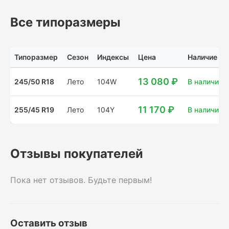
Все типоразмеры
Типоразмер
Сезон
Индексы
Цена
Наличие
13 080 ₽
245/50 R18
Лето
104W
В наличии: 
11 170 ₽
255/45 R19
Лето
104Y
В наличии: 
Отзывы покупателей
Пока нет отзывов. Будьте первым!
Оставить отзыв