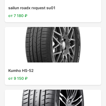
sailun roadx rxquest su01
от 7 180 ₽
Kumho HS-52
от 9 150 ₽