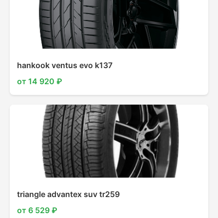
hankook ventus evo k137
от 14 920 ₽
triangle advantex suv tr259
от 6 529 ₽