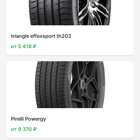
triangle effexsport th202
от 5 418 ₽
Pirelli Powergy
от 9 370 ₽