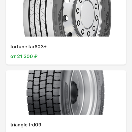
fortune far603+
от 21 300 ₽
triangle trd09