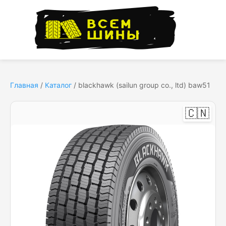
Главная
/
Каталог
/
blackhawk (sailun group co., ltd) baw51
🇨🇳