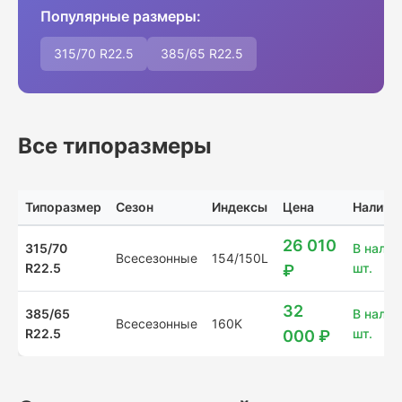
Популярные размеры:
315/70 R22.5
385/65 R22.5
Все типоразмеры
Типоразмер
Сезон
Индексы
Цена
Наличи
26 010
315/70
В налич
Всесезонные
154/150L
R22.5
шт.
₽
32
385/65
В налич
Всесезонные
160K
R22.5
шт.
000 ₽