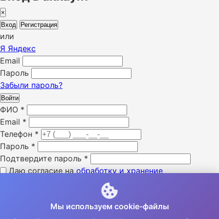
×
Вход
Регистрация
или
Я
Яндекс
Email
Пароль
Забыли пароль?
Войти
ФИО
*
Email
*
Телефон
*
Пароль
*
Подтвердите пароль
*
Даю согласие на
обработку и хранение
персональных данных
*
Я ознакомлен с «
политикой конфиденциальности
» *
Мы используем cookie-файлы
Я даю согласие на получение SMS уведомлений *