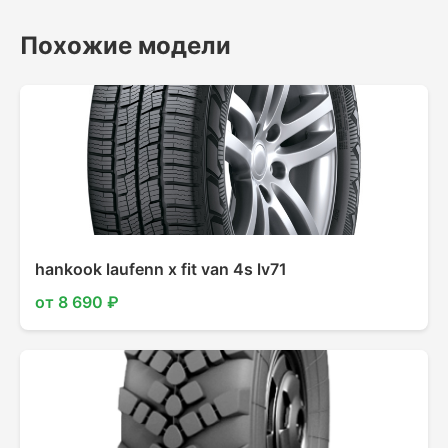
Похожие модели
hankook laufenn x fit van 4s lv71
от 8 690 ₽