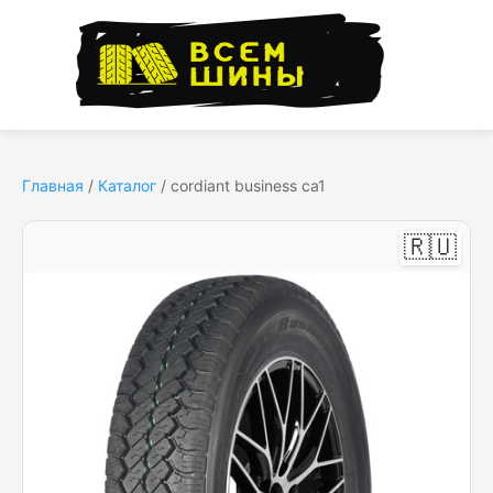
Главная
/
Каталог
/
cordiant business ca1
🇷🇺