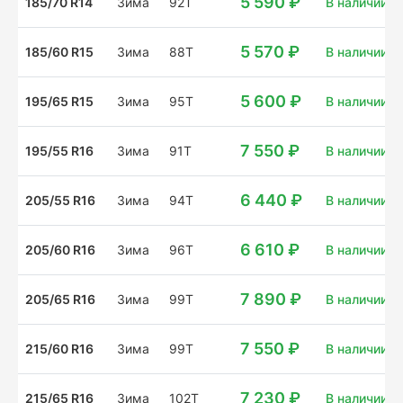
5 590 ₽
185/70 R14
Зима
92T
В наличии: 8
5 570 ₽
185/60 R15
Зима
88T
В наличии: 2
5 600 ₽
195/65 R15
Зима
95T
В наличии: 4
7 550 ₽
195/55 R16
Зима
91T
В наличии: 8
6 440 ₽
205/55 R16
Зима
94T
В наличии: 4
6 610 ₽
205/60 R16
Зима
96T
В наличии: 3
7 890 ₽
205/65 R16
Зима
99T
В наличии: 2
7 550 ₽
215/60 R16
Зима
99T
В наличии: 3
7 230 ₽
215/65 R16
Зима
102T
В наличии: 8