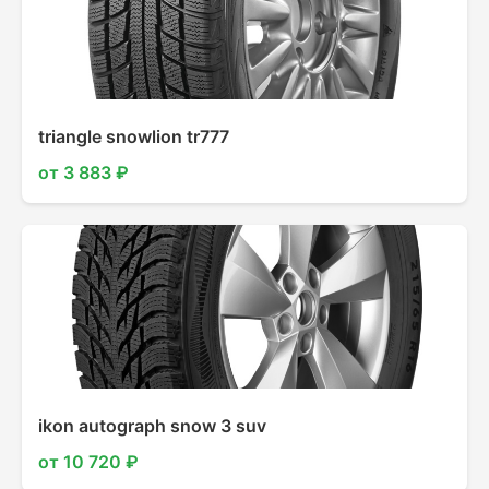
triangle snowlion tr777
от 3 883 ₽
ikon autograph snow 3 suv
от 10 720 ₽