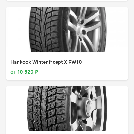
Hankook Winter i*cept X RW10
от 10 520 ₽