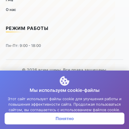
О нас
РЕЖИМ РАБОТЫ
Пн-Пт: 9:00 - 18:00
© 2026 всем шины. Все права защищены.
Вход в аккаунт
Мы используем cookie-файлы
×
Этот сайт использует файлы cookie для улучшения работы и
Вход
Регистрация
повышения эффективности сайта. Продолжая пользоваться
или
сайтом, вы соглашаетесь с использованием файлов cookie.
Я
Яндекс
Понятно
Корзина
Меню
Войти
Email