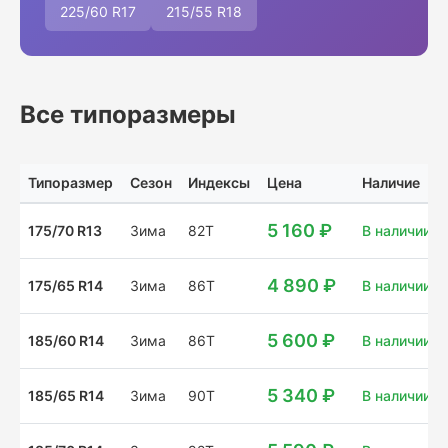
225/60 R17
215/55 R18
Все типоразмеры
Типоразмер
Сезон
Индексы
Цена
Наличие
5 160 ₽
175/70 R13
Зима
82T
В наличии: 8
4 890 ₽
175/65 R14
Зима
86T
В наличии: 3
5 600 ₽
185/60 R14
Зима
86T
В наличии: 4
5 340 ₽
185/65 R14
Зима
90T
В наличии: 1