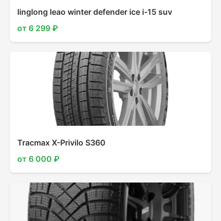
linglong leao winter defender ice i-15 suv
от 6 299 ₽
Tracmax X-Privilo S360
от 6 000 ₽