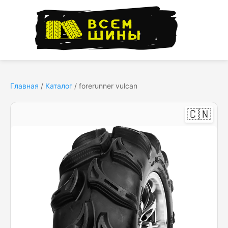
Главная
/
Каталог
/
forerunner vulcan
🇨🇳