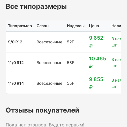
Все типоразмеры
Типоразмер
Сезон
Индексы
Цена
Наличи
9 652
В налич
9/0 R12
Всесезонные
52F
шт.
₽
10 465
В налич
11/0 R12
Всесезонные
58F
шт.
₽
9 855
В налич
11/0 R14
Всесезонные
55F
шт.
₽
Отзывы покупателей
Пока нет отзывов. Будьте первым!