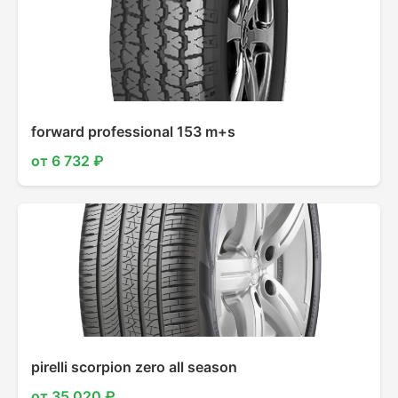
forward professional 153 m+s
от 6 732 ₽
pirelli scorpion zero all season
от 35 020 ₽