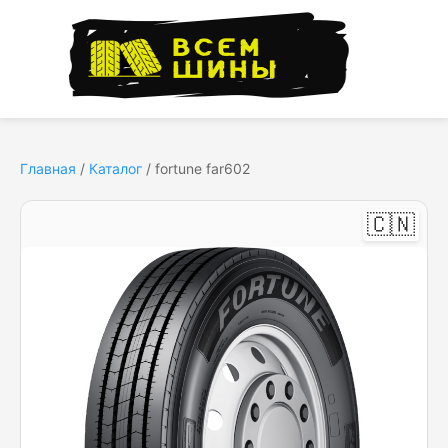
Главная
/
Каталог
/
fortune far602
🇨🇳