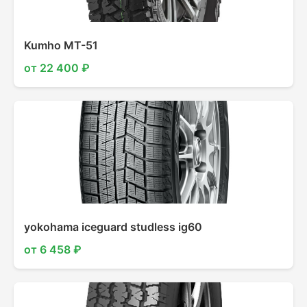
Kumho MT-51
от 22 400 ₽
yokohama iceguard studless ig60
от 6 458 ₽