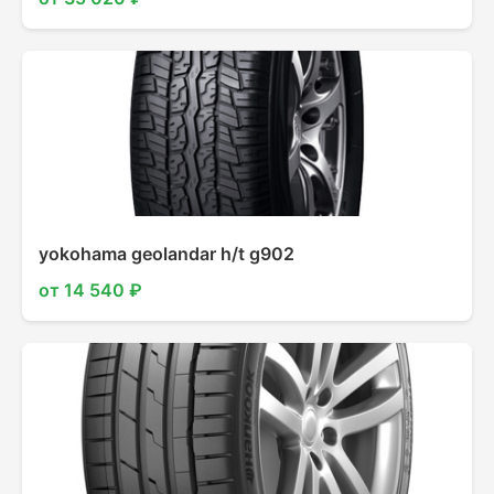
yokohama geolandar h/t g902
от 14 540 ₽