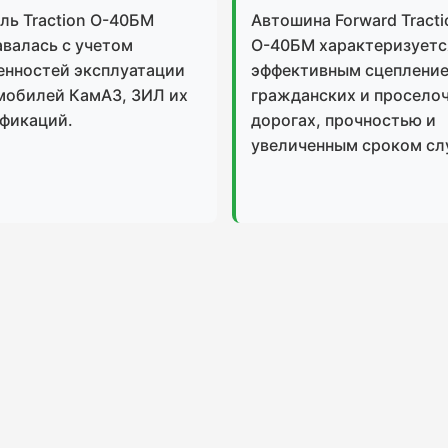
ль Traction О-40БМ
Автошина Forward Tracti
авалась с учетом
О-40БМ характеризуетс
енностей эксплуатации
эффективным сцепление
мобилей КамАЗ, ЗИЛ их
гражданских и просело
фикаций.
дорогах, прочностью и
увеличенным сроком сл