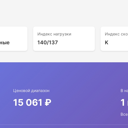
Индекс нагрузки
Индекс ско
ные
140/137
K
Ценовой диапазон
В н
15 061 ₽
1
Все