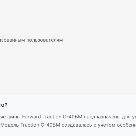
изованным пользователям
бм?
вые шины Forward Traction О-40БМ предназначены для 
 Модель Traction О-40БМ создавалась с учетом особен