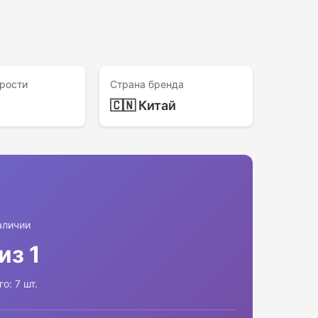
рости
Страна бренда
🇨🇳 Китай
аличии
 из 1
го: 7 шт.