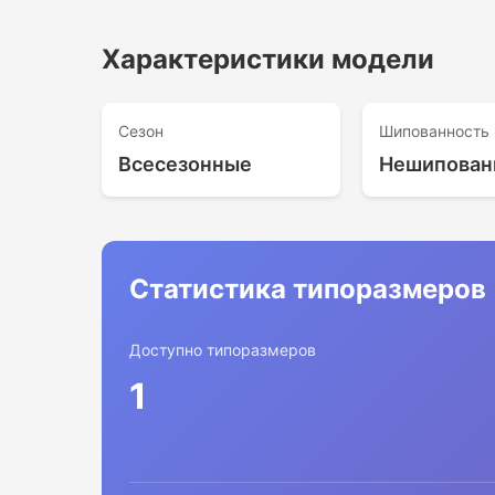
Характеристики модели
Сезон
Шипованность
Всесезонные
Нешипован
Статистика типоразмеров
Доступно типоразмеров
1