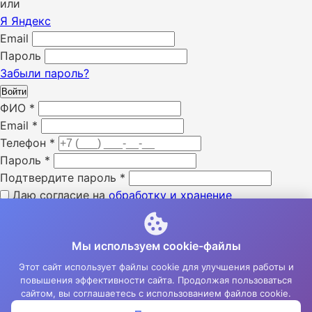
или
Я
Яндекс
Email
Пароль
Забыли пароль?
Войти
ФИО
*
Email
*
Телефон
*
Пароль
*
Подтвердите пароль
*
Даю согласие на
обработку и хранение
персональных данных
*
Я ознакомлен с «
политикой конфиденциальности
» *
Мы используем cookie-файлы
Я даю согласие на получение SMS уведомлений *
Я даю согласие на получение e-mail уведомлений *
Этот сайт использует файлы cookie для улучшения работы и
повышения эффективности сайта. Продолжая пользоваться
Зарегистрироваться
сайтом, вы соглашаетесь с использованием файлов cookie.