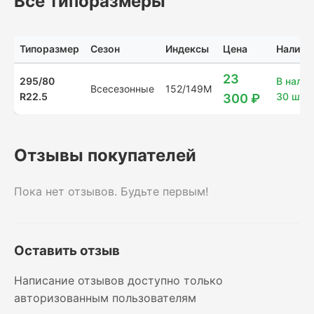
Все типоразмеры
Типоразмер
Сезон
Индексы
Цена
Наличи
23
295/80
В налич
Всесезонные
152/149M
R22.5
30 шт.
300 ₽
Отзывы покупателей
Пока нет отзывов. Будьте первым!
Оставить отзыв
Написание отзывов доступно только
авторизованным пользователям