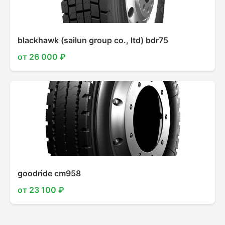
blackhawk (sailun group co., ltd) bdr75
от 26 000 ₽
goodride cm958
от 23 100 ₽