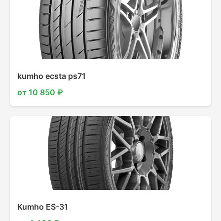
kumho ecsta ps71
от 10 850 ₽
Kumho ES-31