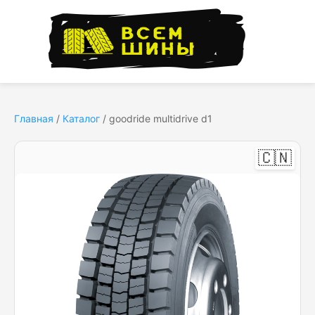
Главная
/
Каталог
/
goodride multidrive d1
🇨🇳