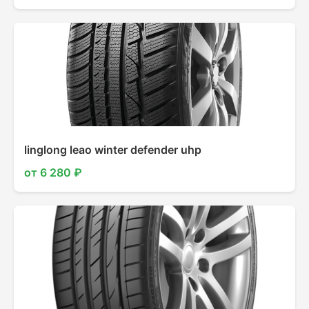
linglong leao winter defender uhp
от 6 280 ₽