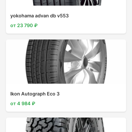
yokohama advan db v553
от 23 790 ₽
Ikon Autograph Eco 3
от 4 984 ₽