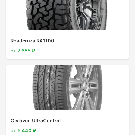
Roadcruza RA1100
от 7 685 ₽
Gislaved UltraControl
от 5 440 ₽