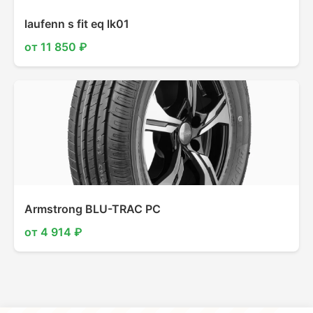
laufenn s fit eq lk01
от 11 850 ₽
Armstrong BLU-TRAC PC
от 4 914 ₽