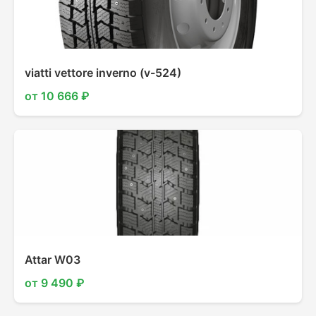
viatti vettore inverno (v-524)
от 10 666 ₽
Attar W03
от 9 490 ₽