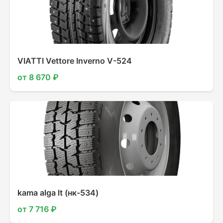
VIATTI Vettore Inverno V-524
от 8 670 ₽
kama alga lt (нк-534)
от 7 716 ₽