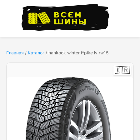
Главная
/
Каталог
/
hankook winter i*pike lv rw15
🇰🇷