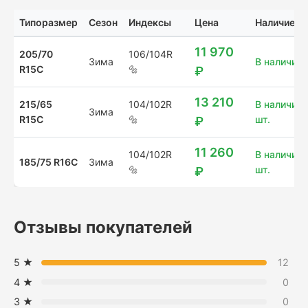
Типоразмер
Сезон
Индексы
Цена
Наличие
11 970
205/70
106/104R
Зима
В наличии: 
R15C
🔩
₽
13 210
215/65
104/102R
В наличии:
Зима
R15C
🔩
шт.
₽
11 260
104/102R
В наличии:
185/75 R16C
Зима
🔩
шт.
₽
Отзывы покупателей
5 ★
12
4 ★
0
3 ★
0