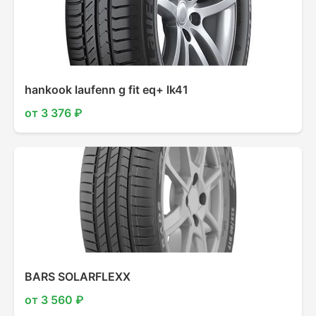
hankook laufenn g fit eq+ lk41
от 3 376 ₽
BARS SOLARFLEXX
от 3 560 ₽