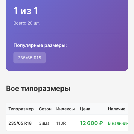
1 из 1
Всего: 20 шт.
Популярные размеры:
235/65 R18
Все типоразмеры
Типоразмер
Сезон
Индексы
Цена
Наличие
12 600 ₽
235/65 R18
Зима
110R
В наличии: 2