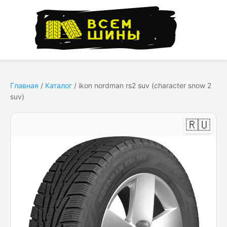
Главная
/
Каталог
/
ikon nordman rs2 suv (character snow 2
suv)
🇷🇺