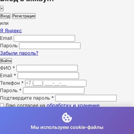
×
Вход
Регистрация
или
Я
Яндекс
Email
Пароль
Забыли пароль?
Войти
ФИО
*
Email
*
Телефон
*
Пароль
*
Подтвердите пароль
*
Даю согласие на
обработку и хранение
персональных данных
*
Я ознакомлен с «
политикой конфиденциальности
» *
Мы используем cookie-файлы
Я даю согласие на получение SMS уведомлений *