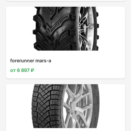
forerunner mars-a
от 6 897 ₽