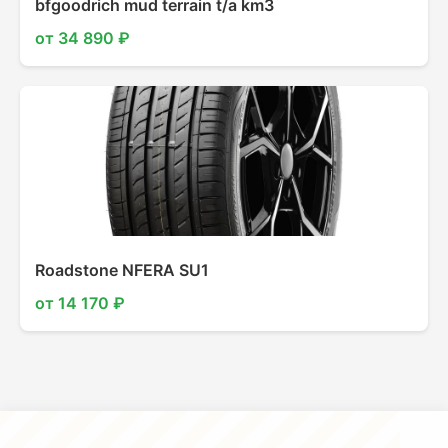
bfgoodrich mud terrain t/a km3
от 34 890 ₽
Roadstone NFERA SU1
от 14 170 ₽