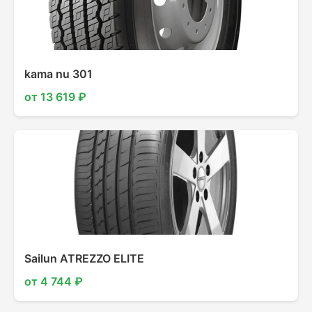
kama nu 301
от 13 619 ₽
Sailun ATREZZO ELITE
от 4 744 ₽