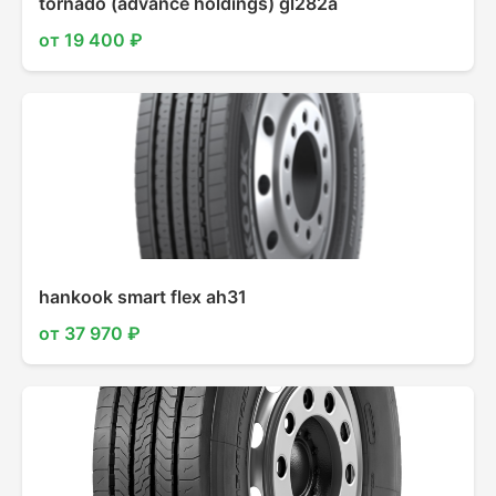
tornado (advance holdings) gl282a
от 19 400 ₽
hankook smart flex ah31
от 37 970 ₽