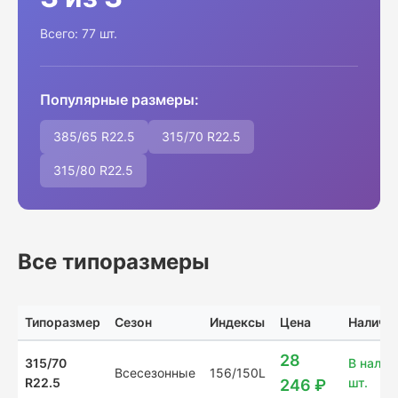
Всего: 77 шт.
Популярные размеры:
385/65 R22.5
315/70 R22.5
315/80 R22.5
Все типоразмеры
Типоразмер
Сезон
Индексы
Цена
Наличи
28
315/70
В налич
Всесезонные
156/150L
R22.5
шт.
246 ₽