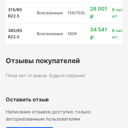
28 001
315/80
В наличи
Всесезонные
156/150L
R22.5
шт.
₽
34 541
385/65
В налич
Всесезонные
160K
R22.5
шт.
₽
Отзывы покупателей
Пока нет отзывов. Будьте первым!
Оставить отзыв
Написание отзывов доступно только
авторизованным пользователям