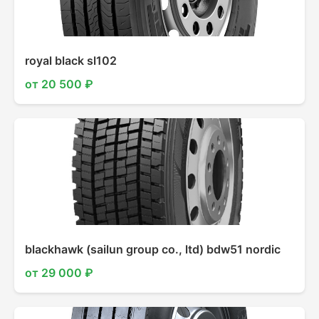
royal black sl102
от 20 500 ₽
blackhawk (sailun group co., ltd) bdw51 nordic
от 29 000 ₽