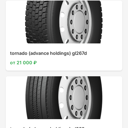
tornado (advance holdings) gl267d
от 21 000 ₽