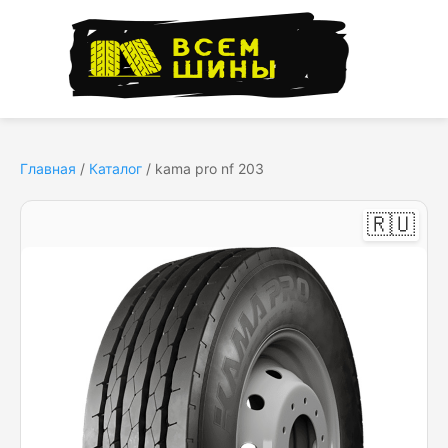
Главная
/
Каталог
/
kama pro nf 203
🇷🇺