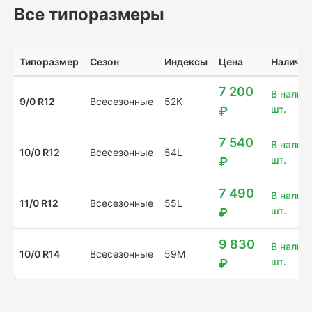
Все типоразмеры
Типоразмер
Сезон
Индексы
Цена
Наличие
7 200
В наличи
9/0 R12
Всесезонные
52K
шт.
₽
7 540
В наличи
10/0 R12
Всесезонные
54L
шт.
₽
7 490
В наличи
11/0 R12
Всесезонные
55L
шт.
₽
9 830
В наличи
10/0 R14
Всесезонные
59M
шт.
₽