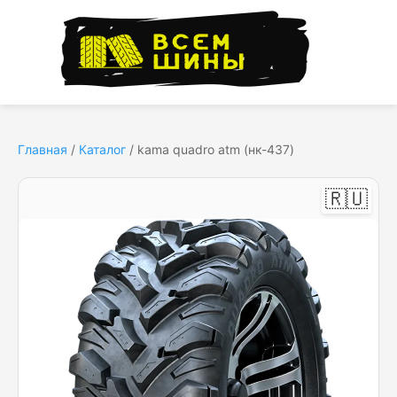
Главная
/
Каталог
/
kama quadro atm (нк-437)
🇷🇺