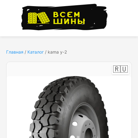
Главная
/
Каталог
/
kama у-2
🇷🇺