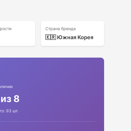
рости
Страна бренда
🇰🇷 Южная Корея
аличии
 из 8
го: 93 шт.