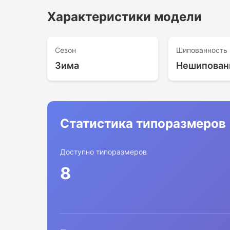
Характеристики модели
Сезон
Шипованность
Зима
Нешипован
Статистика типоразмеров
Доступно типоразмеров
8