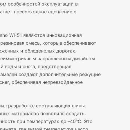
том особенностей эксплуатации в
агает превосходное сцепление с
ho WI-51 являются инновационная
 резиновая смесь, которые обеспечивают
еженных и обледенелых дорогах.
 асимметричным направленным дизайном
й воды и снега, предотвращая
 ламелей создают дополнительные режущие
снег, обеспечивая непревзойденное
лил разработке составляющих шины.
ных материалов позволило создать
чность при температурах до -40°C. Это
лимата, где зимой температура часто