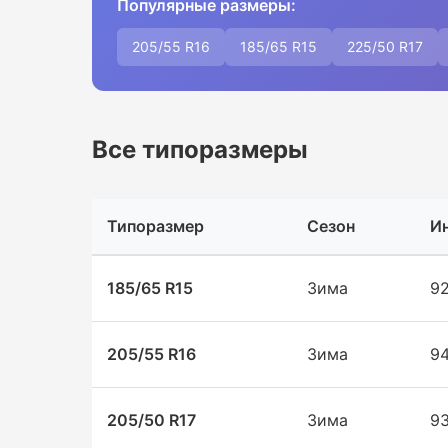
Популярные размеры:
205/55 R16
185/65 R15
225/50 R17
Все типоразмеры
Типоразмер
Сезон
И
185/65 R15
Зима
9
205/55 R16
Зима
9
205/50 R17
Зима
9