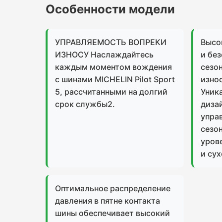
Особенности модели
УПРАВЛЯЕМОСТЬ ВОПРЕКИ
Высо
ИЗНОСУ Наслаждайтесь
и без
каждым моментом вождения
сезон
с шинами MICHELIN Pilot Sport
изно
5, рассчитанными на долгий
Уник
срок службы2.
диза
упра
сезон
уров
и су
Оптимальное распределение
давления в пятне контакта
шины обеспечивает высокий