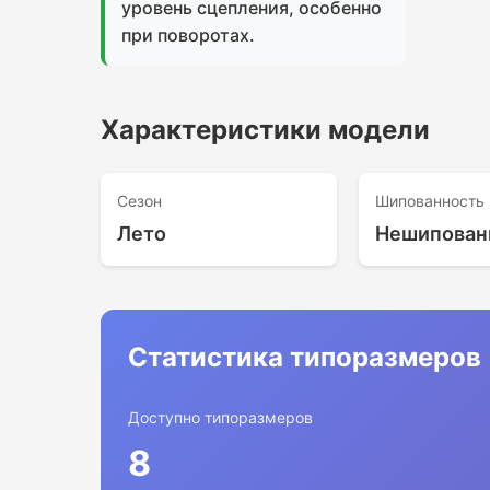
уровень сцепления, особенно
при поворотах.
Характеристики модели
Сезон
Шипованность
Лето
Нешипован
Статистика типоразмеров
Доступно типоразмеров
8