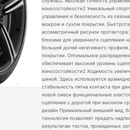
службы2. Высокая точность управлени
износостойкости2 Уникальный спорт
управления и безопасность из сезона
мокром и сухом покрытии. Быстрота
ассиметричный рисунок протектора:
блоками для уверенного сцепления н
большей долей негативного профиля
покрытии. Оптимальное распределени
обеспечивает высокий уровень сцепл
износостойкости2 Ходимость увелич
шиной. Здесь используется арамидн
стабильность пятна контакта при ди
новой смеси функциональные эласто
сцепление с дорогой при высоком с
дизайн Премиальный внешний вид, бл
технология позволяет придать надпи
результатам тестов, проведенных ор