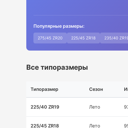
Популярные размеры:
275/45 ZR20
225/45 ZR18
235/40 ZR1
Все типоразмеры
Типоразмер
Сезон
И
225/40 ZR19
Лето
9
225/45 ZR18
Лето
9