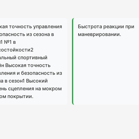
кая точность управления
Быстрота реакции при
опасность из сезона в
маневрировании.
1 №1 в
состойкости2
альный спортивный
йн Высокая точность
вления и безопасность из
а в сезон1 Высокий
ень сцепления на мокром
хом покрытии.