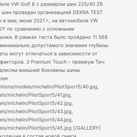
биле VW Golf 8 c размером шин 225/40 ZR
ть шин проведен организацией DEKRA TEST
в мае, июне 2021 г., на автомобиле VW
92Y по сравнению с основными
ынке. В рамках теста было пройдено 11 568
 минимально допустимого значения глубины
таты могут отличаться в зависимости от
факторов. 3 Premium Touch – премиум Тач;
адписям внешней боковины шины
рея
ptions/models/michelin/PilotSport5/40.jpg,
ls/michelin/PilotSport5/41.jpg,
els/michelin/PilotSport5/42.jpg,
els/michelin/PilotSport5/43.jpg,
els/michelin/PilotSport5/44.jpg,
dels/michelin/PilotSport5/45.jpg [/GALLERY]
ходящие в состав новой смеси