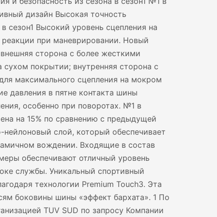
я и безопасность из сезона в сезон1 №1 в
ивный дизайн Высокая точность
 в сезон1 Высокий уровень сцепления на
 реакции при маневрировании. Новый
 внешняя сторона с более жесткими
а сухом покрытии; внутренняя сторона с
 для максимального сцепления на мокром
е давления в пятне контакта шины
ения, особенно при поворотах. №1 в
ена на 15% по сравнению с предыдущей
о-нейлоновый слой, который обеспечивает
намичном вождении. Входящие в состав
меры обеспечивают отличный уровень
роке службы. Уникальный спортивный
агодаря технологии Premium Touch3. Эта
сям боковины шины «эффект бархата». 1 По
ганизацией TUV SUD по запросу Компании