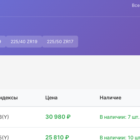
Все
9
225/40 ZR19
225/50 ZR17
ндексы
Цена
Наличие
30 980 ₽
3(Y)
В наличии: 7 шт.
25 810 ₽
5(Y)
В наличии: 10 шт