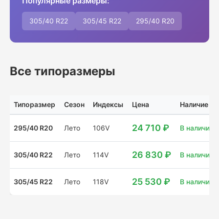
Популярные размеры:
305/40 R22
305/45 R22
295/40 R20
Все типоразмеры
Типоразмер
Сезон
Индексы
Цена
Наличие
24 710 ₽
295/40 R20
Лето
106V
В наличии: 
26 830 ₽
305/40 R22
Лето
114V
В наличии: 
25 530 ₽
305/45 R22
Лето
118V
В наличии: 