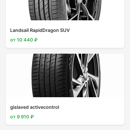
Landsail RapidDragon SUV
от 10 440 ₽
gislaved activecontrol
от 9 910 ₽