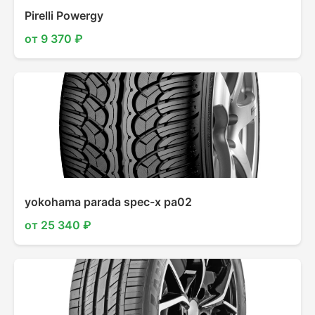
Pirelli Powergy
от 9 370 ₽
yokohama parada spec-x pa02
от 25 340 ₽