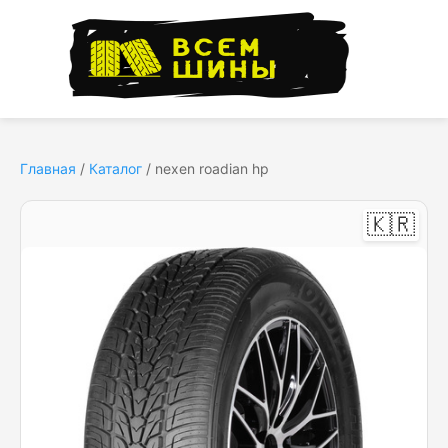
Главная
/
Каталог
/
nexen roadian hp
🇰🇷