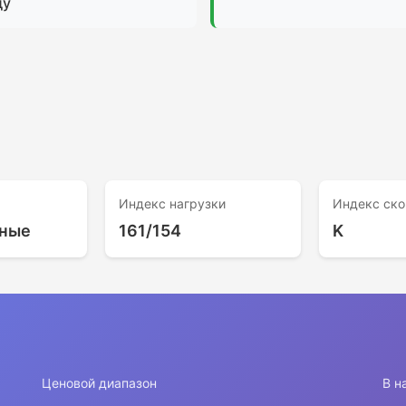
ду
Индекс нагрузки
Индекс ско
ные
161/154
K
Ценовой диапазон
В н