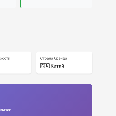
рости
Страна бренда
🇨🇳 Китай
аличии