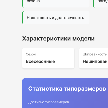
сезона
пого
Надежность и долговечность
Характеристики модели
Сезон
Шипованность
Всесезонные
Нешипован
Статистика типоразмеров
Доступно типоразмеров