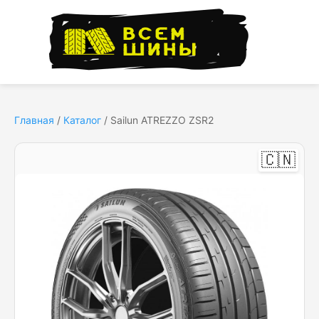
Главная
/
Каталог
/
Sailun ATREZZO ZSR2
🇨🇳