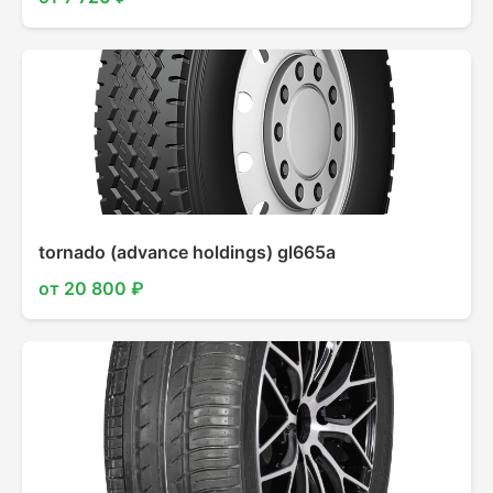
tornado (advance holdings) gl665a
от 20 800 ₽