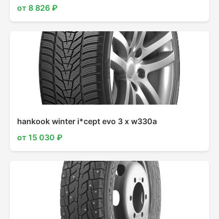
от 8 826 ₽
hankook winter i*cept evo 3 x w330a
от 15 030 ₽