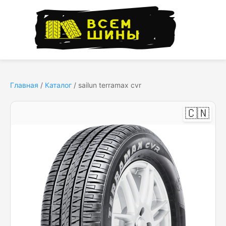
Главная
/
Каталог
/
sailun terramax cvr
🇨🇳