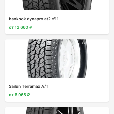
hankook dynapro at2 rf11
от 12 660 ₽
Sailun Terramax A/T
от 8 965 ₽