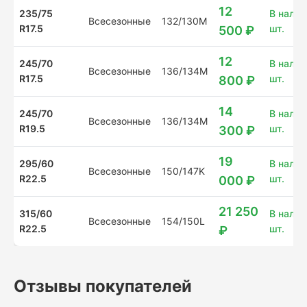
12
235/75
В налич
Всесезонные
132/130M
R17.5
шт.
500 ₽
12
245/70
В налич
Всесезонные
136/134M
R17.5
шт.
800 ₽
14
245/70
В налич
Всесезонные
136/134M
R19.5
шт.
300 ₽
19
295/60
В налич
Всесезонные
150/147K
R22.5
шт.
000 ₽
21 250
315/60
В налич
Всесезонные
154/150L
R22.5
шт.
₽
Отзывы покупателей