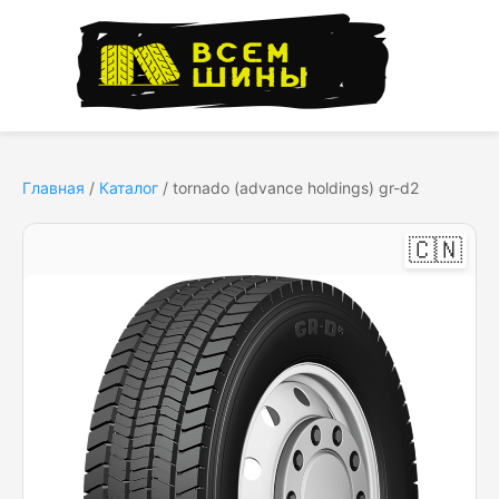
Главная
/
Каталог
/
tornado (advance holdings) gr-d2
🇨🇳