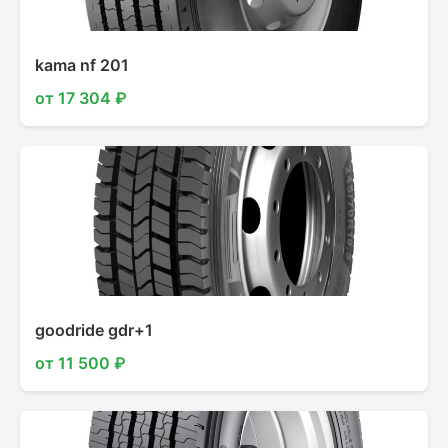
kama nf 201
от 17 304 ₽
goodride gdr+1
от 11 500 ₽