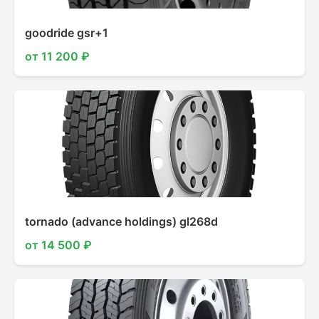
goodride gsr+1
от 11 200 ₽
tornado (advance holdings) gl268d
от 14 500 ₽