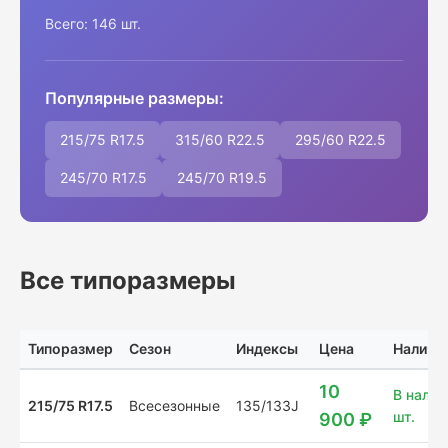
Всего: 146 шт.
Популярные размеры:
215/75 R17.5
315/60 R22.5
295/60 R22.5
245/70 R17.5
245/70 R19.5
Все типоразмеры
Типоразмер
Сезон
Индексы
Цена
Наличи
10
В налич
215/75 R17.5
Всесезонные
135/133J
шт.
900 ₽