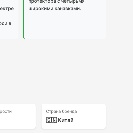
протектора с четырьмя
пектре
широкими канавками.
оси в
рости
Страна бренда
🇨🇳 Китай