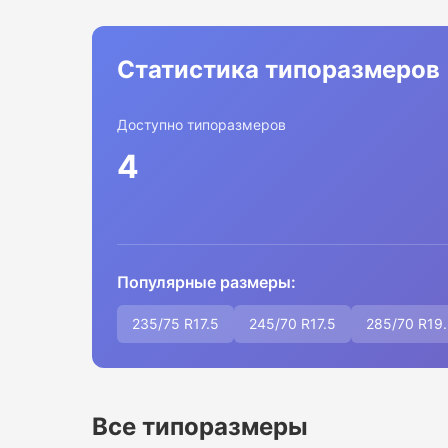
Статистика типоразмеров
Доступно типоразмеров
4
Популярные размеры:
235/75 R17.5
245/70 R17.5
285/70 R19
Все типоразмеры