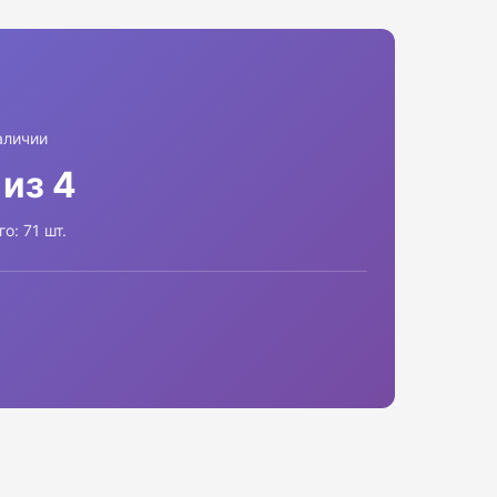
аличии
 из 4
го: 71 шт.