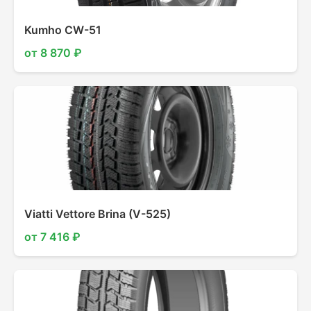
Kumho CW-51
от 8 870 ₽
Viatti Vettore Brina (V-525)
от 7 416 ₽