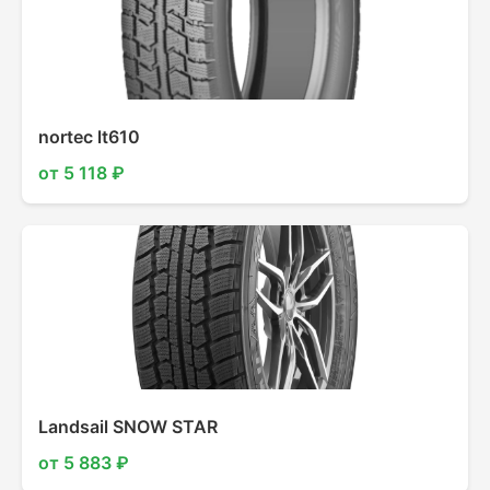
nortec lt610
от 5 118 ₽
Landsail SNOW STAR
от 5 883 ₽