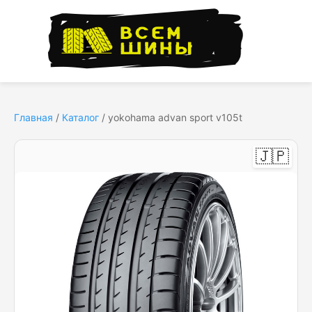
Главная
/
Каталог
/
yokohama advan sport v105t
🇯🇵