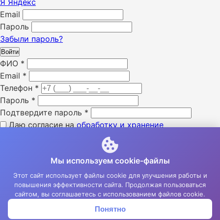
Я
Яндекс
Email
Пароль
Забыли пароль?
Войти
ФИО
*
Email
*
Телефон
*
Пароль
*
Подтвердите пароль
*
Даю согласие на
обработку и хранение
персональных данных
*
Я ознакомлен с «
политикой конфиденциальности
» *
Мы используем cookie-файлы
Я даю согласие на получение SMS уведомлений *
Я даю согласие на получение e-mail уведомлений *
Этот сайт использует файлы cookie для улучшения работы и
повышения эффективности сайта. Продолжая пользоваться
Зарегистрироваться
сайтом, вы соглашаетесь с использованием файлов cookie.
Понятно
Корзина
Меню
Войти