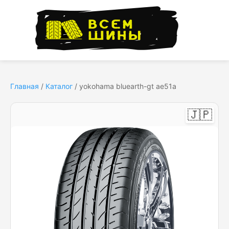
Главная
/
Каталог
/
yokohama bluearth-gt ae51a
🇯🇵