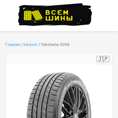
Главная
/
Каталог
/
Yokohama G058
🇯🇵