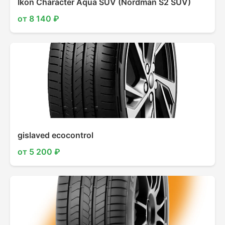
Ikon Character Aqua SUV (Nordman S2 SUV)
от 8 140 ₽
gislaved ecocontrol
от 5 200 ₽