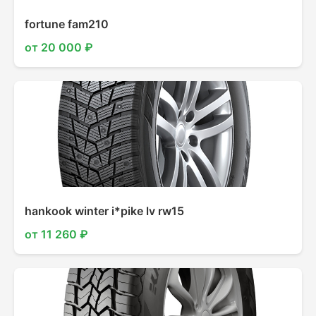
fortune fam210
от 20 000 ₽
hankook winter i*pike lv rw15
от 11 260 ₽