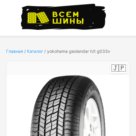
Главная
/
Каталог
/
yokohama geolandar h/t g033v
🇯🇵