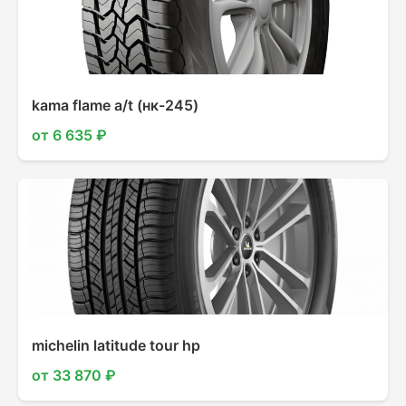
kama flame a/t (нк-245)
от 6 635 ₽
michelin latitude tour hp
от 33 870 ₽