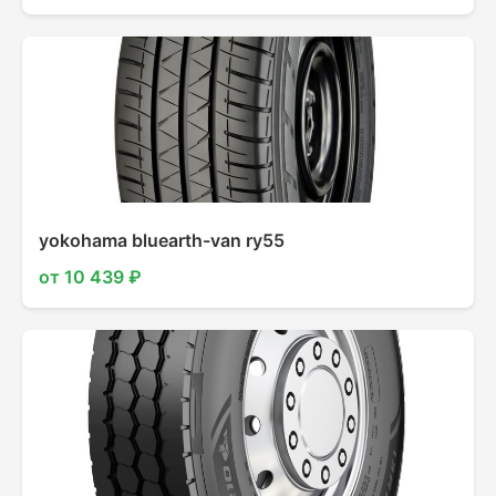
yokohama bluearth-van ry55
от 10 439 ₽