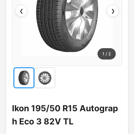
❮
❯
1
/ 2
Ikon 195/50 R15 Autograp
h Eco 3 82V TL