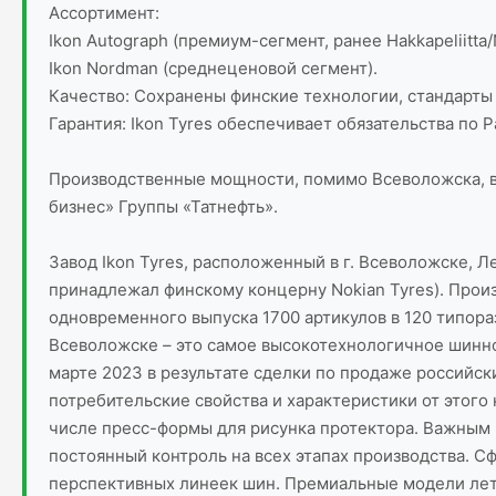
Ассортимент:
Ikon Autograph (премиум-сегмент, ранее Hakkapeliitta/
Ikon Nordman (среднеценовой сегмент).
Качество: Сохранены финские технологии, стандарты 
Гарантия: Ikon Tyres обеспечивает обязательства по
Производственные мощности, помимо Всеволожска, вклю
бизнес» Группы «Татнефть».
Завод Ikon Tyres, расположенный в г. Всеволожске, Л
принадлежал финскому концерну Nokian Tyres). Прои
одновременного выпуска 1700 артикулов в 120 типора
Всеволожске – это самое высокотехнологичное шинное
марте 2023 в результате сделки по продаже российски
потребительские свойства и характеристики от этого
числе пресс-формы для рисунка протектора. Важным
постоянный контроль на всех этапах производства. С
перспективных линеек шин. Премиальные модели летн