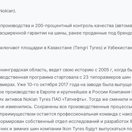
Nokian).
производства и 200-процентный контроль качества (автома
 Расширенной гарантии на шины, ранее проданные под брендо
чают площадки в Казахстане (Tengri Tyres) и Узбекистане 
енинградская область, ведет свою историю с 2005 г, когда 
зводственная программа стартовала с 23 типоразмеров шин
змерах. Уже 10-го октября 2017 года на заводе была выпущ
 производство в Европе и крупнейшее в России Компания Ik
х активов Nokian Tyres ПАО «Татнефть». Тогда же сменили 
 не изменились. Сохранены все производственные процессы 
 преимуществом остается профессиональная команда с нак
формирован собственный отдел исследований и разработок I
их и зимних шин компании Ikon Tyres будут выпускаться п