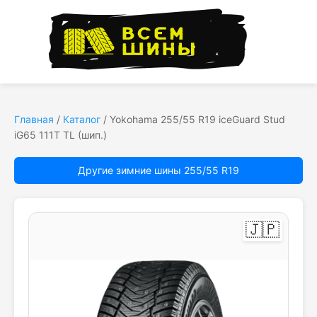
Главная
/
Каталог
/
Yokohama 255/55 R19 iceGuard Stud
iG65 111T TL (шип.)
Другие зимние шины 255/55 R19
🇯🇵