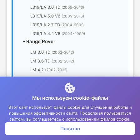
L319/LA 3.0 TD
(2009-2016)
L319/LA 5.0 V8
(2009-2016)
L319/LA 2.7 TD
(2004-2009)
L319/LA 4.4 V8
(2004-2009)
•
Range Rover
LM 3.0 TD
(2002-2012)
LM 3.6 TD
(2002-2012)
LM 4.2
(2002-2012)
LM 4.4
(2002-2012)
LM 4.4 TD V8
(2002-2012)
LM 5.0
(2002-2012)
Мы используем cookie-файлы
•
Range Rover Velar
Этот сайт использует файлы cookie для улучшения работы и
повышения эффективности сайта. Продолжая пользоваться
L560/LY D180
(2017-2024)
сайтом, вы соглашаетесь с использованием файлов cookie.
L560/LY D199
(2017-2024)
Понятно
Корзина
Меню
Войти
L560/LY D240
(2017-2024)