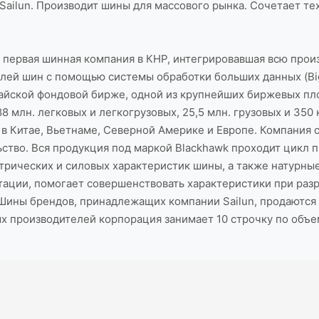
Sailun. Производит шины для массового рынка. Сочетает те
- первая шинная компания в КНР, интегрировавшая всю прои
лей шин с помощью системы обработки больших данных (Big 
хайской фондовой бирже, одной из крупнейших биржевых пл
лн. легковых и легкогрузовых, 25,5 млн. грузовых и 350 
 Китае, Вьетнаме, Северной Америке и Европе. Компания о
ьство. Вся продукция под маркой Blackhawk проходит цикл 
рических и силовых характеристик шины, а также натурные
атации, помогает совершенствовать характеристики при раз
Шины брендов, принадлежащих компании Sailun, продаются в
х производителей корпорация занимает 10 строчку по объем