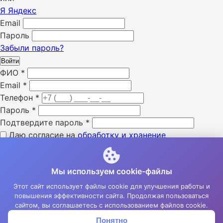
Я
Яндекс
Email
Пароль
Забыли пароль?
Войти
ФИО
*
Email
*
Телефон
*
Пароль
*
Подтвердите пароль
*
Даю согласие на
обработку и хранение
персональных данных
*
Я ознакомлен с «
политикой конфиденциальности
» *
Мы используем cookie-файлы
Я даю согласие на получение SMS уведомлений *
Я даю согласие на получение e-mail уведомлений *
Этот сайт использует файлы cookie для улучшения работы и
повышения эффективности сайта. Продолжая пользоваться
Зарегистрироваться
сайтом, вы соглашаетесь с использованием файлов cookie.
Понятно
Корзина
Меню
Войти