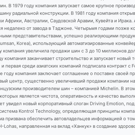
н. В 1979 году компания запускает самое крупное производ
ю шину радиальной конструкции. В 1981 году компания откр
 Африки, Австралии, Саудовской Аравии, Кувейта и Ирака. 
я недалеко от завода в Тэджоне. Четырьмя годами позже 
ежными представительствами, успешно реализующими продук
Keumsan, Korea), использующий автоматизированные конвей
ду компания увеличила продажи шин с 3 до 10 миллионов до
оду компания заканчивает строительство и запускает новый те
 и первая среди азиатских компаний подписала контракт с 
 году компания заключает соглашение о поставке своей прод
вый центр, существенно увеличивший продажи компании на
нцузским производителем шин – компанией Michelin. В этом
которых является чистота, оперативность и качество выполн
вет увидел новый корпоративный слоган Driving Emotion, п
 система Kontrol Technology, определяющая принципы комп
а призвана обеспечить автовладельцев информацией о том
H-Lohas, направленная на вклад «Ханкук» в создание здоров