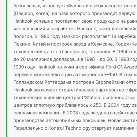
безопасных, износоустойчивых и высокоскоростных ши
(Daejeon, Korea), на базе которого производит перву
Hankook успешно поставляет свою продукцию на рынки
исследований и разработок Hankook, расположившийс
полигон. В 1986 году Hankook располагает 18 заруб
Пекине, Китай и построен завод в Кеумсане, Корея (
технический центр в Ганновере, Германия. В 1994 го
до 20 миллионов долларов, а в 1998 – до 50. В 1998 г
1999 году Hankook получила сертификат Ford Q1 Award
первичной комплектации автомобилей F-150. В том же
Голландском Роттердаме построен Европейский опто
Hankook заключает стратегическое партнерство с фра
технические шинные центры T’Station, особенностью 
центров вплотную приблизилось к 250. В 2004 году с
рекламная кампания. В 2008 году введена в действие
производстве автомобильных покрышек. Новая систем
Параллельно с Kontrol Technology стартует кампания 