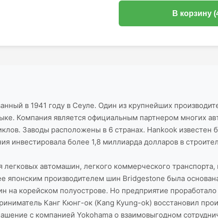
В корзину (
нный в 1941 году в Сеуле. Один из крупнейших производите
зыке. Компания является официальным партнером многих авт
иклов. Заводы расположены в 6 странах. Hankook известен 
ия инвестировала более 1,8 миллиарда долларов в строител
я легковых автомашин, легкого коммерческого транспорта, 
ее японским производителем шин Bridgestone была основана
ин на корейском полуострове. Но предприятие проработало 
иниматель Канг Кюнг-ок (Kang Kyung-ok) восстановил произ
оглашение с компанией Yokohama о взаимовыгодном сотрудн