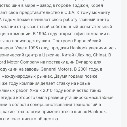
ство шин в мире – завод в городе Тэджон, Корея
ывает свое представительство в США. К тому моменту
А годом позже начинает свою работу главный центр
компания открывает свой собственный испытательный
цию компании. В 1994 году открыт офис компании в
еры по производству шин. Построен Европейский
лларов. Уже в 1995 году, продажи Hankook увеличились
хнический центр в Цзясине, Китай (Jiaxing, China). В
Ford Motor Company на поставку шин Dynapro для
укции на заводы General Motors. В 2001 году, в
 международных рынках. Двумя годами позже,
 же году компания делает ставку на новые
яемых работ. Уже к 2010 году количество таких
од эгидой которого была развернута широкомасштабная
ании в области совершенствования технологий в
, какие технологии применяются в шинах Hankook.
ого и счастливого общества.