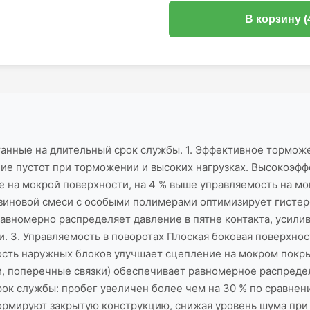
В корзину (
танные на длительный срок службы. 1. Эффективное тормо
ние пустот при торможении и высоких нагрузках. Высокоэ
ие на мокрой поверхности, на 4 % выше управляемость на 
езиновой смеси с особыми полимерами оптимизирует гистер
равномерно распределяет давление в пятне контакта, усили
 3. Управляемость в поворотах Плоская боковая поверхнос
ость наружных блоков улучшает сцепление на мокром покры
и, поперечные связки) обеспечивает равномерное распреде
срок службы: пробег увеличен более чем на 30 % по сравн
ормируют закрытую конструкцию, снижая уровень шума при