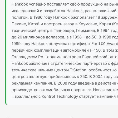
Hankook успешно поставляет свою продукцию на рынки
исследований и разработок Hankook, расположившийс
полигон. В 1986 году Hankook располагает 18 заруб
Пекине, Китай и построен завод в Кеумсане, Корея (
технический центр в Ганновере, Германия. В 1994 го
до 20 миллионов долларов, а в 1998 – до 50. В 1998 г
1999 году Hankook получила сертификат Ford Q1 Award
первичной комплектации автомобилей F-150. В том же
Голландском Роттердаме построен Европейский опто
Hankook заключает стратегическое партнерство с фра
технические шинные центры T’Station, особенностью 
центров вплотную приблизилось к 250. В 2004 году с
рекламная кампания. В 2008 году введена в действие
производстве автомобильных покрышек. Новая систем
Параллельно с Kontrol Technology стартует кампания 