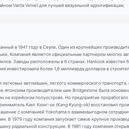
ном Vanta Velvet для лучшей визуальной идентификации.
нный в 1941 году в Сеуле. Один из крупнейших производите
зыке. Компания является официальным партнером многих авт
иклов. Заводы расположены в 6 странах. Hankook известен 
ия инвестировала более 1,8 миллиарда долларов в строител
я легковых автомашин, легкого коммерческого транспорта, 
ее японским производителем шин Bridgestone была основана
ин на корейском полуострове. Но предприятие проработало 
иниматель Канг Кюнг-ок (Kang Kyung-ok) восстановил произ
оглашение с компанией Yokohama о взаимовыгодном сотрудн
н. В 1979 году компания запускает самое крупное производ
ю шину радиальной конструкции. В 1981 году компания откр