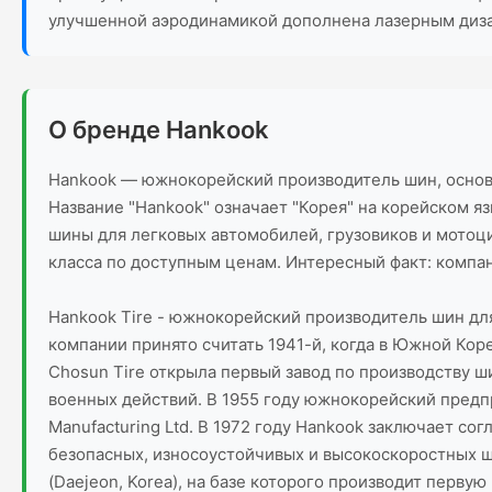
улучшенной аэродинамикой дополнена лазерным дизай
О бренде Hankook
Hankook — южнокорейский производитель шин, основа
Название "Hankook" означает "Корея" на корейском я
шины для легковых автомобилей, грузовиков и мотоц
класса по доступным ценам. Интересный факт: компан
Hankook Tire - южнокорейский производитель шин дл
компании принято считать 1941-й, когда в Южной Кор
Chosun Tire открыла первый завод по производству ш
военных действий. В 1955 году южнокорейский предпр
Manufacturing Ltd. В 1972 году Hankook заключает с
безопасных, износоустойчивых и высокоскоростных ши
(Daejeon, Korea), на базе которого производит перву