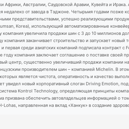
 Африки, Австралии, Саудовской Аравии, Кувейта и Ирака. 
я недалеко от завода в Тэджоне. Четырьмя годами позже 
ежными представительствами, успешно реализующими продук
Keumsan, Korea), использующий автоматизированные конвей
ду компания увеличила продажи шин с 3 до 10 миллионов до
оду компания заканчивает строительство и запускает новый те
 и первая среди азиатских компаний подписала контракт с 
 году компания заключает соглашение о поставке своей прод
вый центр, существенно увеличивший продажи компании на
нцузским производителем шин – компанией Michelin. В этом
которых является чистота, оперативность и качество выполн
вет увидел новый корпоративный слоган Driving Emotion, п
 система Kontrol Technology, определяющая принципы комп
а призвана обеспечить автовладельцев информацией о том
H-Lohas, направленная на вклад «Ханкук» в создание здоров