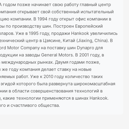
А годом позже начинает свою работу главный центр
компания открывает свой собственный испытательный
цию компании. В 1994 году открыт офис компании в
еры по производству шин. Построен Европейский
лларов. Уже в 1995 году, продажи Hankook увеличились
хнический центр в Цзясине, Китай (Jiaxing, China). В
Ford Motor Company на поставку шин Dynapro для
укции на заводы General Motors. В 2001 году, в
 международных рынках. Двумя годами позже,
 же году компания делает ставку на новые
яемых работ. Уже к 2010 году количество таких
од эгидой которого была развернута широкомасштабная
ании в области совершенствования технологий в
, какие технологии применяются в шинах Hankook.
ого и счастливого общества.