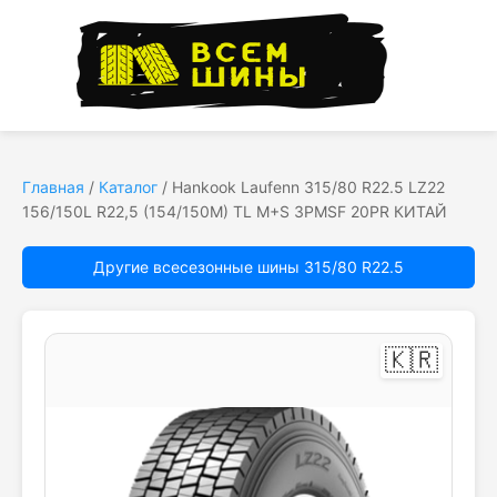
Главная
/
Каталог
/
Hankook Laufenn 315/80 R22.5 LZ22
156/150L R22,5 (154/150M) TL M+S 3PMSF 20PR КИТАЙ
Другие всесезонные шины 315/80 R22.5
🇰🇷