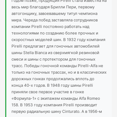
Годом позже, продукция Pirelli стала известна на
весь мир благодаря Брилли Пери, первому
автогонщику, завоевавшему титул чемпиона
мира. Череда побед заставляла сотрудников
компании Pirelli постоянно работать над
технологиями по созданию более прочных и
скоростных моделей шин. В 1932 году компания
Pirelli предлагает для гоночных автомобилей
шины Stella Bianca из сверхмягкой резиновой
смеси и шины с протектором для гоночных
трасс. Победы гоночной команды Pirelli-Alfa не
только на гоночных трассах, но и в классических
дорожных гонках продолжались вплоть до
конца 40-х годов. В 1948 году шины Pirelli
приняли свое первое участие в гонке
«Формула-1» с экипажем команды Alfa Romeo
158. В 1953 году компания Pirelli производит
первую радиальную шину Cinturato. А в 1956-м