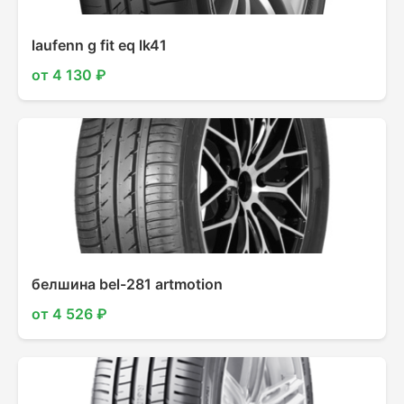
laufenn g fit eq lk41
от 4 130 ₽
белшина bel-281 artmotion
от 4 526 ₽