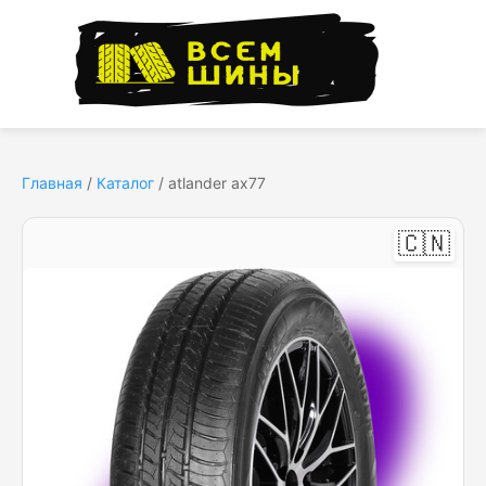
Главная
/
Каталог
/
atlander ax77
🇨🇳