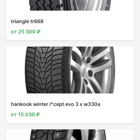
triangle tr668
от 25 300 ₽
hankook winter i*cept evo 3 x w330a
от 15 030 ₽