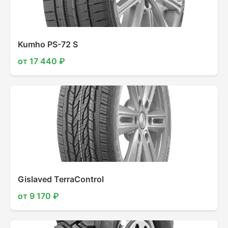
Kumho PS-72 S
от 17 440 ₽
Gislaved TerraControl
от 9 170 ₽