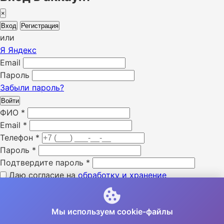
×
Вход
Регистрация
или
Я
Яндекс
Email
Пароль
Забыли пароль?
Войти
ФИО
*
Email
*
Телефон
*
Пароль
*
Подтвердите пароль
*
Даю согласие на
обработку и хранение
персональных данных
*
Я ознакомлен с «
политикой конфиденциальности
» *
Мы используем cookie-файлы
Я даю согласие на получение SMS уведомлений *