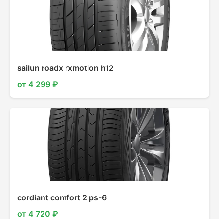
sailun roadx rxmotion h12
от 4 299 ₽
cordiant comfort 2 ps-6
от 4 720 ₽