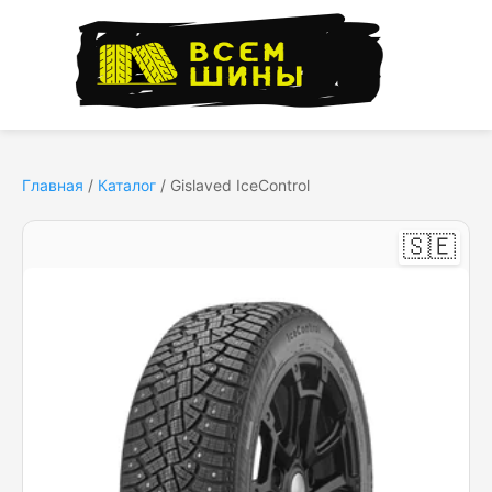
Главная
/
Каталог
/
Gislaved IceControl
🇸🇪