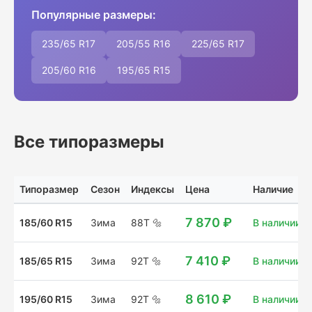
Популярные размеры:
235/65 R17
205/55 R16
225/65 R17
205/60 R16
195/65 R15
Все типоразмеры
Типоразмер
Сезон
Индексы
Цена
Наличие
7 870 ₽
185/60 R15
Зима
88T
🔩
В наличии: 5
7 410 ₽
185/65 R15
Зима
92T
🔩
В наличии: 
8 610 ₽
195/60 R15
Зима
92T
🔩
В наличии: 1