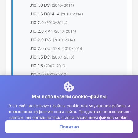
J10 1.6 DCi
(2010-2014)
J10 1.6 DCi 4x4
(2010-2014)
J10 2.0
(2010-2014)
J10 2.0 4x4
(2010-2014)
J10 2.0 DCi
(2010-2014)
J10 2.0 dCi 4x4
(2010-2014)
J10 1.5 DCi
(2007-2010)
J10 1.6
(2007-2010)
J10 2.0
(2007-2010)
J10 2.0 DCi
(2007-2010)
J10 2.0 DCi 4x4
(2007-2010)
Мы используем cookie-файлы
•
Qashqai +2
Этот сайт использует файлы cookie для улучшения работы и
J10 1.5 DCi
(2010-2014)
повышения эффективности сайта. Продолжая пользоваться
сайтом, вы соглашаетесь с использованием файлов cookie.
J10 1.6
(2010-2014)
Понятно
Корзина
Меню
Войти
J10 1.5 DCi
(2008-2010)
J10 1.6
(2008-2010)