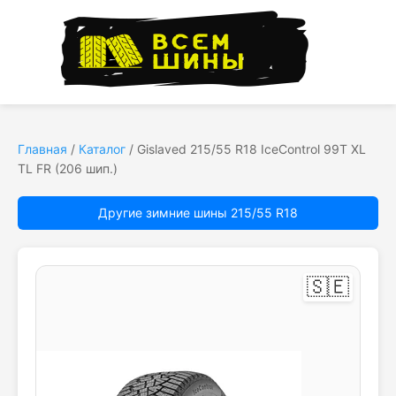
Главная
/
Каталог
/
Gislaved 215/55 R18 IceControl 99T XL
TL FR (206 шип.)
Другие зимние шины 215/55 R18
🇸🇪