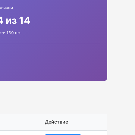
аличии
4 из 14
го: 169 шт.
Действие