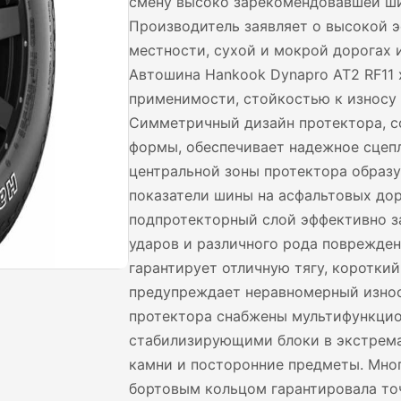
смену высоко зарекомендовавшей ши
Производитель заявляет о высокой 
местности, сухой и мокрой дорогах и
Автошина Hankook Dynapro AT2 RF11
применимости, стойкостью к износу
Симметричный дизайн протектора, с
формы, обеспечивает надежное сцеп
центральной зоны протектора образ
показатели шины на асфальтовых до
подпротекторный слой эффективно з
ударов и различного рода поврежден
гарантирует отличную тягу, коротки
предупреждает неравномерный износ.
протектора снабжены мультифункци
стабилизирующими блоки в экстрем
камни и посторонние предметы. Мно
бортовым кольцом гарантировала то