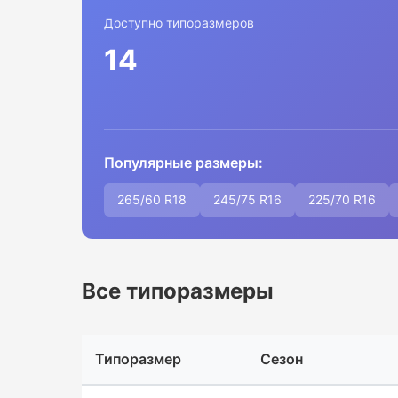
Доступно типоразмеров
14
Популярные размеры:
265/60 R18
245/75 R16
225/70 R16
Все типоразмеры
Типоразмер
Сезон