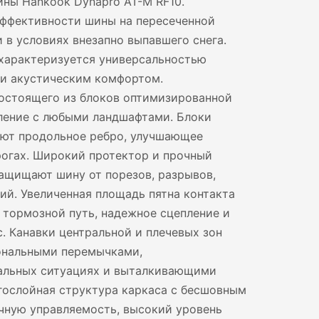
ны Hankook Dynapro AT-M RF10.
эффективности шины на пересеченной
 в условиях внезапно выпавшего снега.
 характеризуется универсальностью
 и акустическим комфортом.
остоящего из блоков оптимизированной
ление с любыми ландшафтами. Блоки
уют продольное ребро, улучшающее
рогах. Широкий протектор и прочный
ащищают шину от порезов, разрывов,
ий. Увеличенная площадь пятна контакта
й тормозной путь, надежное сцепление и
 Канавки центральной и плечевых зон
ональными перемычками,
альных ситуациях и выталкивающими
гослойная структура каркаса с бесшовным
чную управляемость, высокий уровень